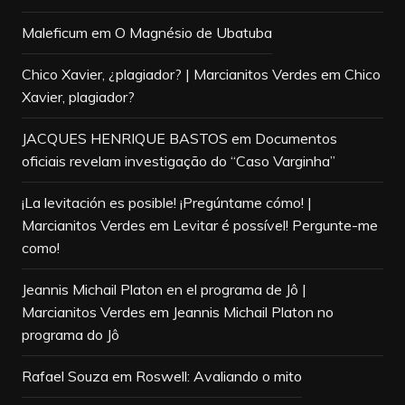
Maleficum
em
O Magnésio de Ubatuba
Chico Xavier, ¿plagiador? | Marcianitos Verdes
em
Chico
Xavier, plagiador?
JACQUES HENRIQUE BASTOS
em
Documentos
oficiais revelam investigação do “Caso Varginha”
¡La levitación es posible! ¡Pregúntame cómo! |
Marcianitos Verdes
em
Levitar é possível! Pergunte-me
como!
Jeannis Michail Platon en el programa de Jô |
Marcianitos Verdes
em
Jeannis Michail Platon no
programa do Jô
Rafael Souza
em
Roswell: Avaliando o mito