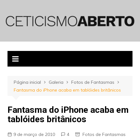
Ir
para
o
conteúdo
Página inicial
Galeria
Fotos de Fantasmas
Fantasma do iPhone acaba em tablóides britânicos
Fantasma do iPhone acaba em
tablóides britânicos
9 de março de 2010
4
Fotos de Fantasmas