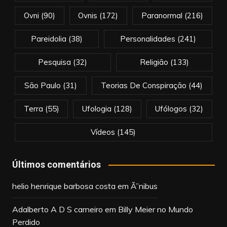
Ovni
(90)
Ovnis
(172)
Paranormal
(216)
Pareidolia
(38)
Personalidades
(241)
Pesquisa
(32)
Religião
(133)
São Paulo
(31)
Teorias De Conspiração
(44)
Terra
(55)
Ufologia
(128)
Ufólogos
(32)
Vídeos
(145)
Últimos comentários
helio henrique barbosa costa
em
Ã”nibus
Adalberto A D S carneiro
em
Billy Meier no Mundo
Perdido