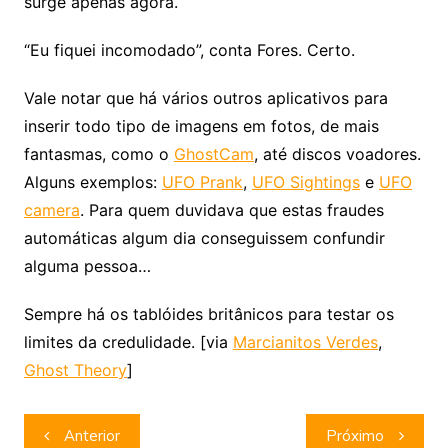
surge apenas agora.
“Eu fiquei incomodado”, conta Fores. Certo.
Vale notar que há vários outros aplicativos para
inserir todo tipo de imagens em fotos, de mais
fantasmas, como o
GhostCam
, até discos voadores.
Alguns exemplos:
UFO Prank
,
UFO Sightings
e
UFO
camera
. Para quem duvidava que estas fraudes
automáticas algum dia conseguissem confundir
alguma pessoa…
Sempre há os tablóides britânicos para testar os
limites da credulidade. [via
Marcianitos Verdes
,
Ghost Theory
]
Navegação
Anterior
Próximo