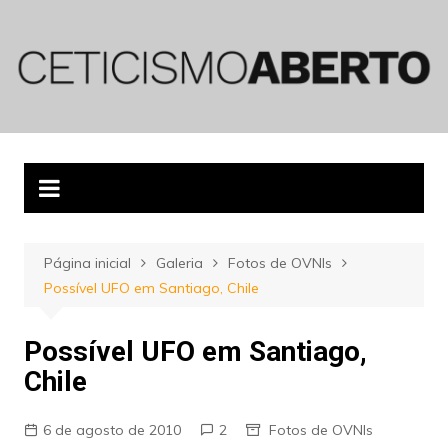
Ir
para
o
conteúdo
Página inicial
Galeria
Fotos de OVNIs
Possível UFO em Santiago, Chile
Possível UFO em Santiago,
Chile
6 de agosto de 2010
2
Fotos de OVNIs