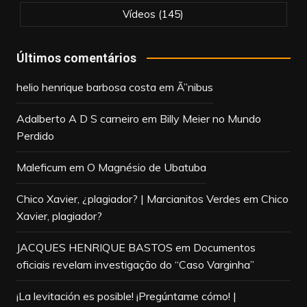
Vídeos
(145)
Últimos comentários
helio henrique barbosa costa
em
Ã”nibus
Adalberto A D S carneiro
em
Billy Meier no Mundo
Perdido
Maleficum
em
O Magnésio de Ubatuba
Chico Xavier, ¿plagiador? | Marcianitos Verdes
em
Chico
Xavier, plagiador?
JACQUES HENRIQUE BASTOS
em
Documentos
oficiais revelam investigação do “Caso Varginha”
¡La levitación es posible! ¡Pregúntame cómo! |