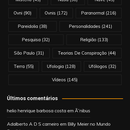
Ovni
(90)
Ovnis
(172)
Paranormal
(216)
Pareidolia
(38)
Personalidades
(241)
Pesquisa
(32)
Religião
(133)
São Paulo
(31)
Teorias De Conspiração
(44)
Terra
(55)
Ufologia
(128)
Ufólogos
(32)
Vídeos
(145)
Últimos comentários
helio henrique barbosa costa
em
Ã”nibus
Adalberto A D S carneiro
em
Billy Meier no Mundo