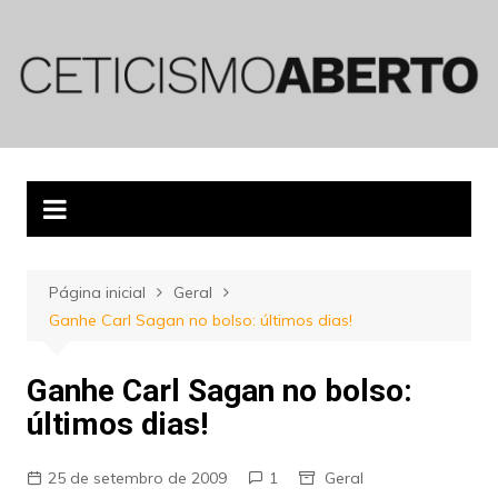
Ir
para
o
conteúdo
Página inicial
Geral
Ganhe Carl Sagan no bolso: últimos dias!
Ganhe Carl Sagan no bolso:
últimos dias!
25 de setembro de 2009
1
Geral