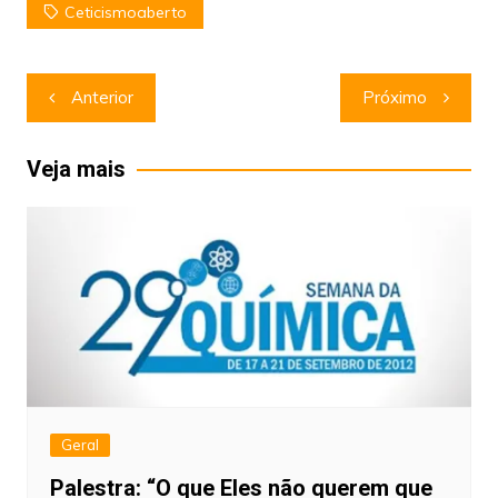
Ceticismoaberto
Navegação
Anterior
Próximo
de
Post
Veja mais
Geral
Palestra: “O que Eles não querem que