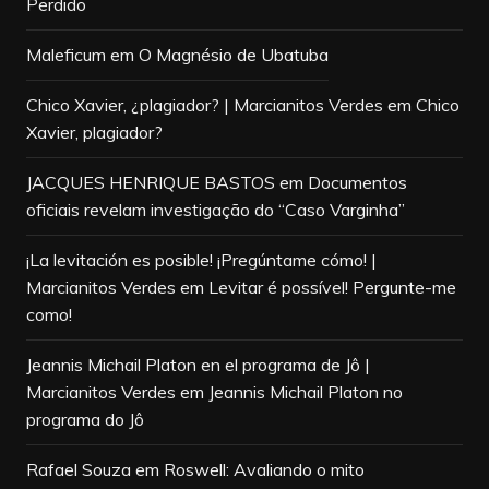
Perdido
Maleficum
em
O Magnésio de Ubatuba
Chico Xavier, ¿plagiador? | Marcianitos Verdes
em
Chico
Xavier, plagiador?
JACQUES HENRIQUE BASTOS
em
Documentos
oficiais revelam investigação do “Caso Varginha”
¡La levitación es posible! ¡Pregúntame cómo! |
Marcianitos Verdes
em
Levitar é possível! Pergunte-me
como!
Jeannis Michail Platon en el programa de Jô |
Marcianitos Verdes
em
Jeannis Michail Platon no
programa do Jô
Rafael Souza
em
Roswell: Avaliando o mito