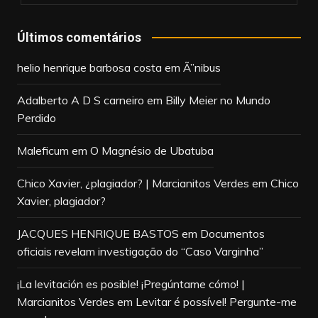
Últimos comentários
helio henrique barbosa costa
em
Ã”nibus
Adalberto A D S carneiro
em
Billy Meier no Mundo
Perdido
Maleficum
em
O Magnésio de Ubatuba
Chico Xavier, ¿plagiador? | Marcianitos Verdes
em
Chico
Xavier, plagiador?
JACQUES HENRIQUE BASTOS
em
Documentos
oficiais revelam investigação do “Caso Varginha”
¡La levitación es posible! ¡Pregúntame cómo! |
Marcianitos Verdes
em
Levitar é possível! Pergunte-me