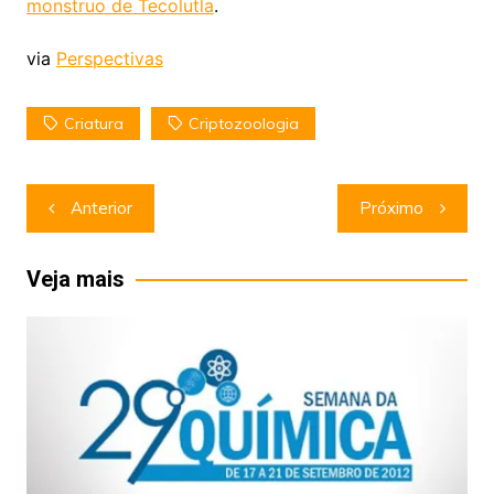
monstruo de Tecolutla
.
via
Perspectivas
Criatura
Criptozoologia
Navegação
Anterior
Próximo
de
Post
Veja mais