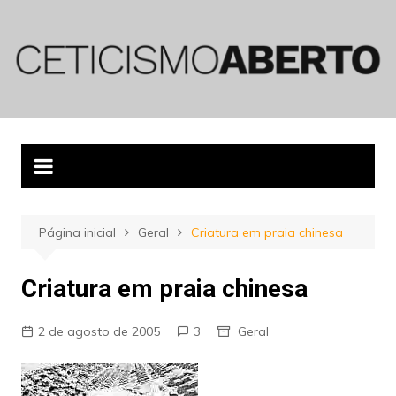
Ir
para
o
conteúdo
Página inicial
Geral
Criatura em praia chinesa
Criatura em praia chinesa
2 de agosto de 2005
3
Geral