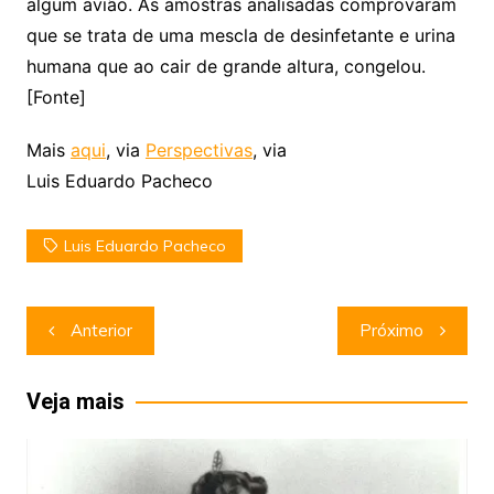
algum avião. As amostras analisadas comprovaram
que se trata de uma mescla de desinfetante e urina
humana que ao cair de grande altura, congelou.
[Fonte]
Mais
aqui
, via
Perspectivas
, via
Luis Eduardo Pacheco
Luis Eduardo Pacheco
Navegação
Anterior
Próximo
de
Post
Veja mais