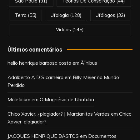
São Paulo
(31)
Teorias De Conspiração
(44)
Terra
(55)
Ufologia
(128)
Ufólogos
(32)
Vídeos
(145)
Últimos comentários
helio henrique barbosa costa
em
Ã”nibus
Adalberto A D S carneiro
em
Billy Meier no Mundo
Perdido
Maleficum
em
O Magnésio de Ubatuba
Chico Xavier, ¿plagiador? | Marcianitos Verdes
em
Chico
Xavier, plagiador?
JACQUES HENRIQUE BASTOS
em
Documentos