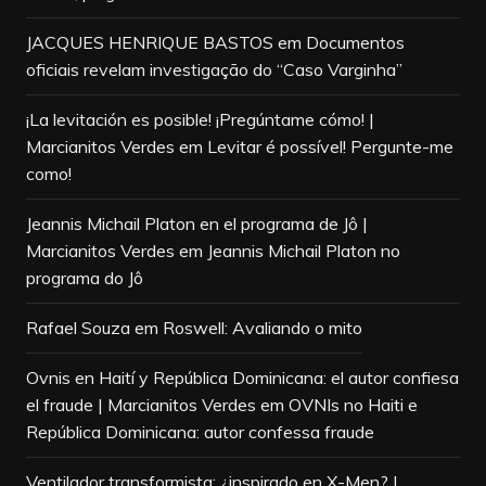
JACQUES HENRIQUE BASTOS
em
Documentos
oficiais revelam investigação do “Caso Varginha”
¡La levitación es posible! ¡Pregúntame cómo! |
Marcianitos Verdes
em
Levitar é possível! Pergunte-me
como!
Jeannis Michail Platon en el programa de Jô |
Marcianitos Verdes
em
Jeannis Michail Platon no
programa do Jô
Rafael Souza
em
Roswell: Avaliando o mito
Ovnis en Haití y República Dominicana: el autor confiesa
el fraude | Marcianitos Verdes
em
OVNIs no Haiti e
República Dominicana: autor confessa fraude
Ventilador transformista: ¿inspirado en X-Men? |