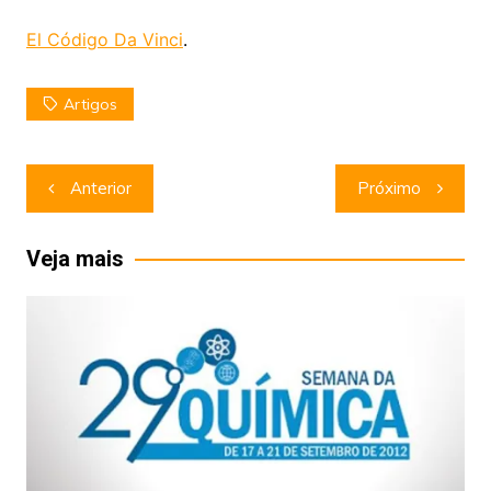
El Código Da Vinci
.
Artigos
Navegação
Anterior
Próximo
de
Post
Veja mais