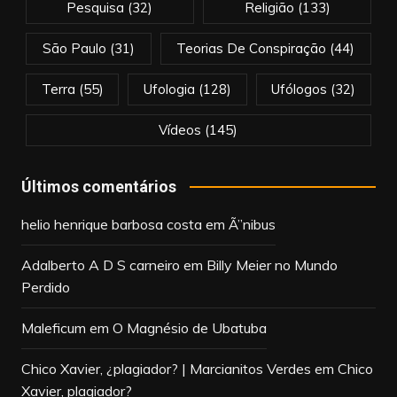
Pesquisa
(32)
Religião
(133)
São Paulo
(31)
Teorias De Conspiração
(44)
Terra
(55)
Ufologia
(128)
Ufólogos
(32)
Vídeos
(145)
Últimos comentários
helio henrique barbosa costa
em
Ã”nibus
Adalberto A D S carneiro
em
Billy Meier no Mundo
Perdido
Maleficum
em
O Magnésio de Ubatuba
Chico Xavier, ¿plagiador? | Marcianitos Verdes
em
Chico
Xavier, plagiador?