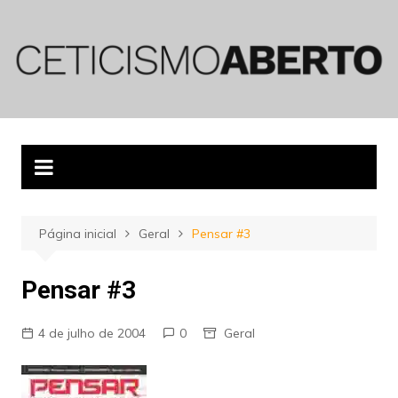
Ir
para
o
conteúdo
Página inicial
Geral
Pensar #3
Pensar #3
4 de julho de 2004
0
Geral