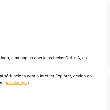
Extraterrestres
Biologia
Hipótese Psicossocial
Espaço
ado, e na página aperte as teclas Ctrl + A, ao
 só funciona com o Internet Explorer, devido ao
 ou
pelo Google
)