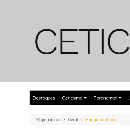
Ir
para
o
conteúdo
Destaques
Ceticismo
Paranormal
Enganos
Fantasmas
Página inicial
Geral
Mangá satânico
Espiritualismo