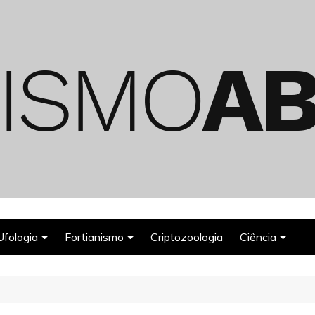
Ufologia
Fortianismo
Criptozoologia
Ciência
Abduções Alienígenas
Agroglifos
Arqueologia
Deuses Astronautas
Astronomia