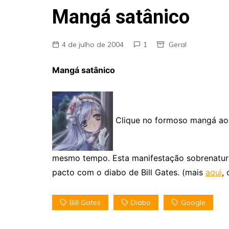
Fraudes
Mangá satânico
Pareidolia
Religião
4 de julho de 2004
1
Geral
Teorias de Conspiração
Mangá satânico
Clique no formoso mangá ao l
mesmo tempo. Esta manifestação sobrenatural
pacto com o diabo de Bill Gates. (mais
aqui
,
Bill Gates
Diabo
Google