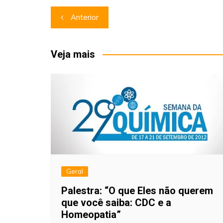
Navegação
Anterior
de
Post
Veja mais
Geral
Palestra: “O que Eles não querem
que você saiba: CDC e a
Homeopatia”