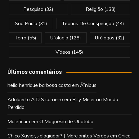
Pesquisa
(32)
Religião
(133)
São Paulo
(31)
Teorias De Conspiração
(44)
Terra
(55)
Ufologia
(128)
Ufólogos
(32)
Vídeos
(145)
Últimos comentários
helio henrique barbosa costa
em
Ã”nibus
Adalberto A D S carneiro
em
Billy Meier no Mundo
Perdido
Maleficum
em
O Magnésio de Ubatuba
Chico Xavier, ¿plagiador? | Marcianitos Verdes
em
Chico