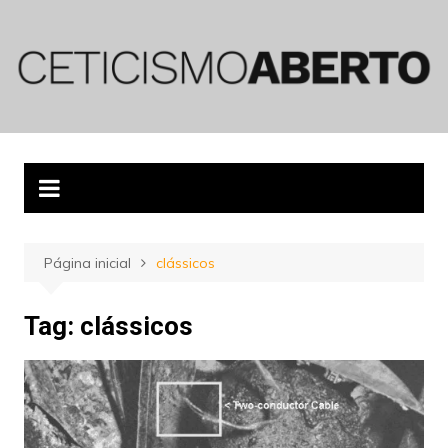
Ir
para
o
conteúdo
Página inicial
clássicos
Tag:
clássicos