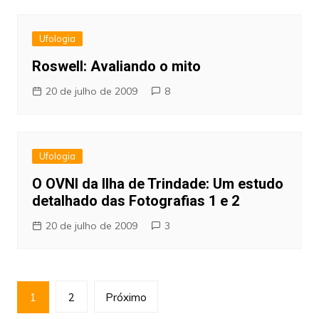
Ufologia
Roswell: Avaliando o mito
20 de julho de 2009
8
Ufologia
O OVNI da Ilha de Trindade: Um estudo
detalhado das Fotografias 1 e 2
20 de julho de 2009
3
Paginação
1
2
Próximo
de