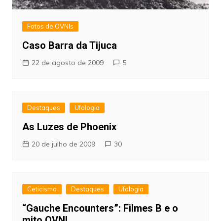
Fotos de OVNIs
Caso Barra da Tijuca
22 de agosto de 2009
5
Destaques
Ufologia
As Luzes de Phoenix
20 de julho de 2009
30
Ceticismo
Destaques
Ufologia
“Gauche Encounters”: Filmes B e o
mito OVNI