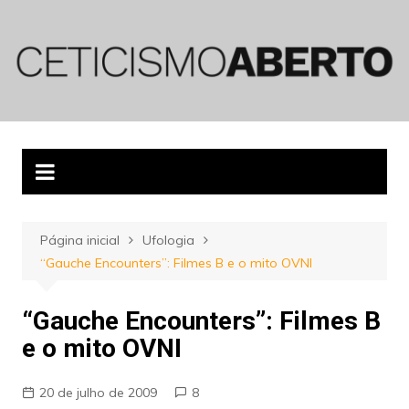
Ir
para
o
conteúdo
Página inicial
Ufologia
“Gauche Encounters”: Filmes B e o mito OVNI
“Gauche Encounters”: Filmes B
e o mito OVNI
20 de julho de 2009
8