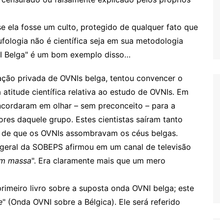
e ela fosse um culto, protegido de qualquer fato que
fologia não é científica seja em sua metodologia
VNI Belga" é um bom exemplo disso…
ação privada de OVNIs belga, tentou convencer o
itude científica relativa ao estudo de OVNIs. Em
oncordaram em olhar – sem preconceito – para a
ores daquele grupo. Estes cientistas saíram tanto
de que os OVNIs assombravam os céus belgas.
o-geral da SOBEPS afirmou em um canal de televisão
 em massa
". Era claramente mais que um mero
imeiro livro sobre a suposta onda OVNI belga; este
e
" (Onda OVNI sobre a Bélgica). Ele será referido