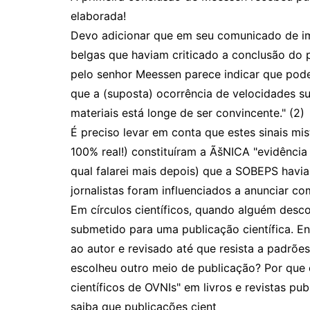
elaborada!
Devo adicionar que em seu comunicado de imp
belgas que haviam criticado a conclusão do p
pelo senhor Meessen parece indicar que pod
que a (suposta) ocorrência de velocidades su
materiais está longe de ser convincente." (2)
É preciso levar em conta que estes sinais mi
100% real!) constituíram a ÃšNICA "evidência 
qual falarei mais depois) que a SOBEPS havi
jornalistas foram influenciados a anunciar co
Em círculos científicos, quando alguém descob
submetido para uma publicação científica. En
ao autor e revisado até que resista a padrões
escolheu outro meio de publicação? Por que 
científicos de OVNIs" em livros e revistas pu
saiba que publicações cient