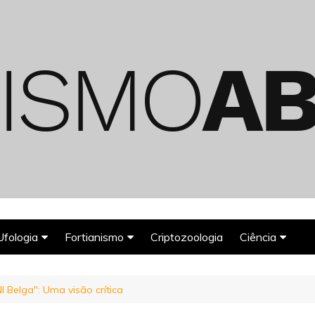
Ufologia
Fortianismo
Criptozoologia
Ciência
Abduções Alienígenas
Agroglifos
Arqueologia
 Belga": Uma visão crítica
Deuses Astronautas
Astronomia