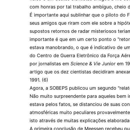
com honras por tal trabalho ambíguo, cheio 
É importante aqui sublinhar que o piloto do 
seus amigos que riram com ele sobre a hipót
supostos retornos de radar misteriosos teria
importante é que em um certo ponto o "reto
estava manobrando, o que é indicativo de um
do Centro de Guerra Eletrônico da Força Aér
por jornalistas em
Science & Vie Junior
em 19
artigo que os dez cientistas decidiram anex
1991. (6)
Agora, a SOBEPS publicou um segundo "relató
Não muito surpreendente para aqueles bem 
estava pelos fatos, se distanciou de suas co
atmosféricas muito peculiares provavelmente 
isto através de muitas explicações elaboradas
A primeira conclusão de Meessen recebeu pu