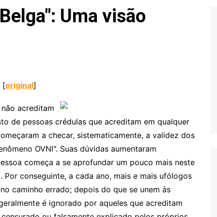
Extraterrestres
Biologia
 Belga": Uma visão
Hipótese Psicossocial
Espaço
 [
original
]
 não acreditam
to de pessoas crédulas que acreditam em qualquer
começaram a checar, sistematicamente, a validez dos
 "fenômeno OVNI". Suas dúvidas aumentaram
pessoa começa a se aprofundar um pouco mais neste
a. Por conseguinte, a cada ano, mais e mais ufólogos
no caminho errado; depois do que se unem às
e geralmente é ignorado por aqueles que acreditam
 censurado ou falsamente explicado pelos próprios