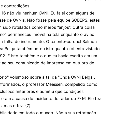
de contradições.
F-16 não viu nenhum OVNI. Eu falei com alguns de
ese de OVNIs. Não fosse pela equipe SOBEPS, estes
m sido rotulados como meros "anjos". Outra coisa
rno" permaneceu imóvel na tela enquanto o avião
a falha de instrumento. O tenente-coronel Salmon
ea Belga também notou isto quanto foi entrevistado
92. E isto também é o que eu havia escrito em um
ar ao seu comunicado de imprensa em outubro de
rio" volumoso sobre a tal da "Onda OVNI Belga".
informados, o professor Meessen, compelido como
nclusões anteriores e admitiu que condições
eram a causa do incidente de radar do F-16. Ele fez
, mas o fez. (7)
blicidade em todo o mundo. Não a sua retratação