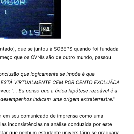
entado), que se juntou à SOBEPS quando foi fundada
omeço que os OVNIs são de outro mundo, passou
onclusão que logicamente se impõe é que
 ESTÁ VIRTUALMENTE CEM POR CENTO EXCLUÃDA
veu: "
… Eu penso que a única hipótese razoável é a
s desempenhos indicam uma origem extraterrestre
."
iram em seu comunicado de imprensa como uma
ias inconsistências na análise conduzida por este
ntar que nenhum estudante universitário se graduaria