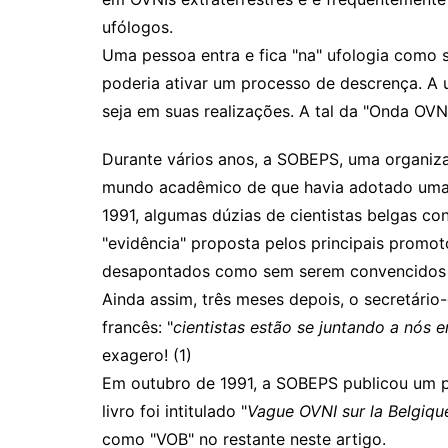
ufólogos.
Uma pessoa entra e fica "na" ufologia como s
poderia ativar um processo de descrença. A u
seja em suas realizações. A tal da "Onda O
Durante vários anos, a SOBEPS, uma organiz
mundo acadêmico de que havia adotado uma at
1991, algumas dúzias de cientistas belgas c
"evidência" proposta pelos principais promot
desapontados como sem serem convencidos 
Ainda assim, três meses depois, o secretári
francês: "
cientistas estão se juntando a nós
exagero! (1)
Em outubro de 1991, a SOBEPS publicou um pr
livro foi intitulado "
Vague OVNI sur la Belgiqu
como "VOB" no restante neste artigo.