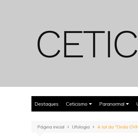
Ir
para
o
conteúdo
Destaques
Ceticismo
Paranormal
Enganos
Fantasmas
Página inicial
Ufologia
A tal da "Onda OVNI
Espiritualismo