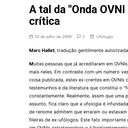
Fraudes
A tal da "Onda OVNI
Pareidolia
crítica
Religião
Teorias de Conspiração
20 de julho de 2009
2
Ufologia
Marc Hallet
, tradução gentilmente autorizada
M
uitas pessoas que já acreditaram em OVNIs
mais neles. Em contraste com um número vas
coisa publicada, estes ex-crentes em OVNIs 
testemunhos e da literatura que constitui o
constantemente. Realmente, assim que uma 
assunto, fica claro que a ufologia é infundad
de renome admitem que erraram ou estavam 
fileiras de ex-ufólogos. Este fato important
em OVNIs extraterrestres e é freqüentemente