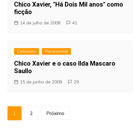
Chico Xavier, "Há Dois Mil anos" como
ficção
14 de julho de 2008
41
Ceticismo
Paranormal
Chico Xavier e o caso Ilda Mascaro
Saullo
15 de junho de 2008
29
Paginação
1
2
Próximo
de
posts