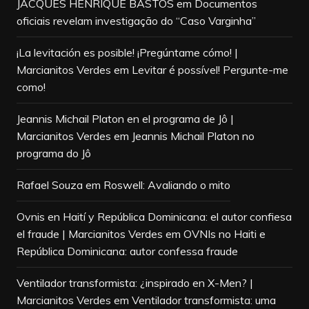
JACQUES HENRIQUE BASTOS
em
Documentos
oficiais revelam investigação do “Caso Varginha”
¡La levitación es posible! ¡Pregúntame cómo! |
Marcianitos Verdes
em
Levitar é possível! Pergunte-me
como!
Jeannis Michail Platon en el programa de Jô |
Marcianitos Verdes
em
Jeannis Michail Platon no
programa do Jô
Rafael Souza
em
Roswell: Avaliando o mito
Ovnis en Haití y República Dominicana: el autor confiesa
el fraude | Marcianitos Verdes
em
OVNIs no Haiti e
República Dominicana: autor confessa fraude
Ventilador transformista: ¿inspirado en X-Men? |
Marcianitos Verdes
em
Ventilador transformista: uma