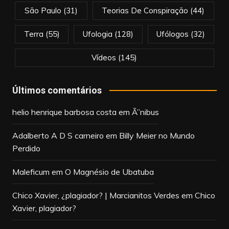
São Paulo
(31)
Teorias De Conspiração
(44)
Terra
(55)
Ufologia
(128)
Ufólogos
(32)
Vídeos
(145)
Últimos comentários
helio henrique barbosa costa
em
Ã”nibus
Adalberto A D S carneiro
em
Billy Meier no Mundo
Perdido
Maleficum
em
O Magnésio de Ubatuba
Chico Xavier, ¿plagiador? | Marcianitos Verdes
em
Chico
Xavier, plagiador?