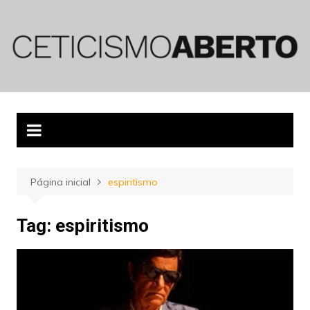
Ir
para
o
conteúdo
Página inicial
espiritismo
Tag:
espiritismo