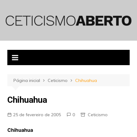
Ir
para
o
conteúdo
Página inicial
Ceticismo
Chihuahua
Chihuahua
25 de fevereiro de 2005
0
Ceticismo
Chihuahua