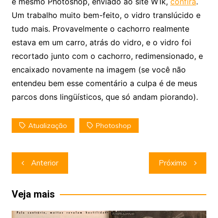
é mesmo Photoshop, enviado ao site W1k,
confira
.
Um trabalho muito bem-feito, o vidro translúcido e
tudo mais. Provavelmente o cachorro realmente
estava em um carro, atrás do vidro, e o vidro foi
recortado junto com o cachorro, redimensionado, e
encaixado novamente na imagem (se você não
entendeu bem esse comentário a culpa é de meus
parcos dons lingüísticos, que só andam piorando).
Atualização
Photoshop
Navegação
Anterior
Próximo
de
Post
Veja mais