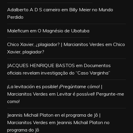
Adalberto A D S carneiro
em
Billy Meier no Mundo
Perdido
Maleficum
em
O Magnésio de Ubatuba
Chico Xavier, ¿plagiador? | Marcianitos Verdes
em
Chico
Xavier, plagiador?
JACQUES HENRIQUE BASTOS
em
Documentos
oficiais revelam investigação do “Caso Varginha”
¡La levitación es posible! ¡Pregúntame cómo! |
Marcianitos Verdes
em
Levitar é possível! Pergunte-me
como!
Jeannis Michail Platon en el programa de Jô |
Marcianitos Verdes
em
Jeannis Michail Platon no
programa do Jô