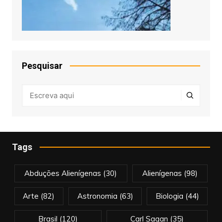
Pesquisar
Tags
Abduções Alienígenas
(30)
Alienígenas
(98)
Arte
(82)
Astronomia
(63)
Biologia
(44)
Brasil
(120)
Carl Sagan
(35)