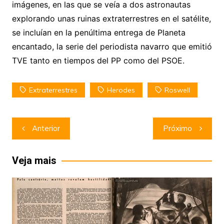
imágenes, en las que se veía a dos astronautas
explorando unas ruinas extraterrestres en el satélite,
se incluían en la penúltima entrega de Planeta
encantado, la serie del periodista navarro que emitió
TVE tanto en tiempos del PP como del PSOE.
Extraterrestres
Herodes
Roswell
Navegação
Anterior
Próximo
de
Post
Veja mais