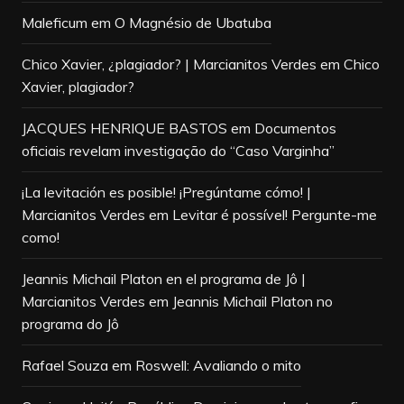
Maleficum
em
O Magnésio de Ubatuba
Chico Xavier, ¿plagiador? | Marcianitos Verdes
em
Chico
Xavier, plagiador?
JACQUES HENRIQUE BASTOS
em
Documentos
oficiais revelam investigação do “Caso Varginha”
¡La levitación es posible! ¡Pregúntame cómo! |
Marcianitos Verdes
em
Levitar é possível! Pergunte-me
como!
Jeannis Michail Platon en el programa de Jô |
Marcianitos Verdes
em
Jeannis Michail Platon no
programa do Jô
Rafael Souza
em
Roswell: Avaliando o mito