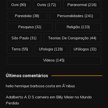
Ovni
(90)
Ovnis
(172)
Paranormal
(216)
Pareidolia
(38)
Personalidades
(241)
Pesquisa
(32)
Religião
(133)
São Paulo
(31)
Teorias De Conspiração
(44)
Terra
(55)
Ufologia
(128)
Ufólogos
(32)
Vídeos
(145)
Últimos comentários
helio henrique barbosa costa
em
Ã”nibus
Adalberto A D S carneiro
em
Billy Meier no Mundo
Perdido