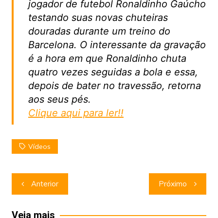
jogador de futebol Ronaldinho Gaúcho
testando suas novas chuteiras
douradas durante um treino do
Barcelona. O interessante da gravação
é a hora em que Ronaldinho chuta
quatro vezes seguidas a bola e essa,
depois de bater no travessão, retorna
aos seus pés.
Clique aqui para ler!!
Vídeos
Navegação
Anterior
Próximo
de
Post
Veja mais