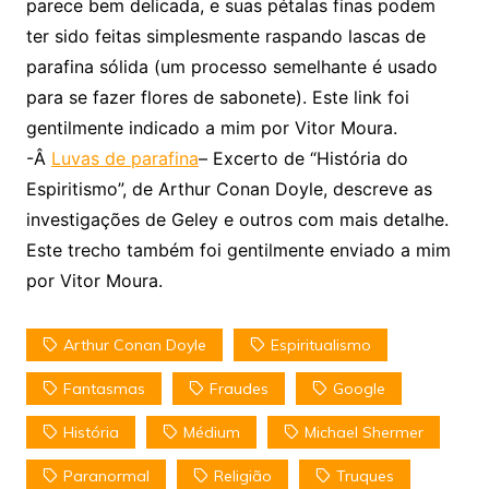
parece bem delicada, e suas pétalas finas podem
ter sido feitas simplesmente raspando lascas de
parafina sólida (um processo semelhante é usado
para se fazer flores de sabonete). Este link foi
gentilmente indicado a mim por Vitor Moura.
-Â
Luvas de parafina
– Excerto de “História do
Espiritismo”, de Arthur Conan Doyle, descreve as
investigações de Geley e outros com mais detalhe.
Este trecho também foi gentilmente enviado a mim
por Vitor Moura.
Arthur Conan Doyle
Espiritualismo
Fantasmas
Fraudes
Google
História
Médium
Michael Shermer
Paranormal
Religião
Truques