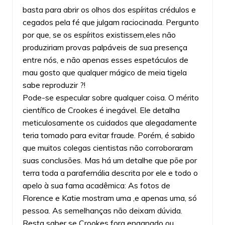
basta para abrir os olhos dos espíritas crédulos e
cegados pela fé que julgam raciocinada. Pergunto
por que, se os espíritos existissem,eles não
produziriam provas palpáveis de sua presença
entre nós, e não apenas esses espetáculos de
mau gosto que qualquer mágico de meia tigela
sabe reproduzir ?!
Pode-se especular sobre qualquer coisa. O mérito
científico de Crookes é inegável. Ele detalha
meticulosamente os cuidados que alegadamente
teria tomado para evitar fraude. Porém, é sabido
que muitos colegas cientistas não corroboraram
suas conclusões. Mas há um detalhe que põe por
terra toda a parafernália descrita por ele e todo o
apelo à sua fama acadêmica: As fotos de
Florence e Katie mostram uma ,e apenas uma, só
pessoa. As semelhanças não deixam dúvida.
Resta saber se Crookes fora enganado ou