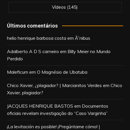
Vídeos
(145)
Últimos comentários
helio henrique barbosa costa
em
Ã”nibus
Adalberto A D S carneiro
em
Billy Meier no Mundo
Perdido
Maleficum
em
O Magnésio de Ubatuba
Chico Xavier, ¿plagiador? | Marcianitos Verdes
em
Chico
Xavier, plagiador?
JACQUES HENRIQUE BASTOS
em
Documentos
oficiais revelam investigação do “Caso Varginha”
¡La levitación es posible! ¡Pregúntame cómo! |