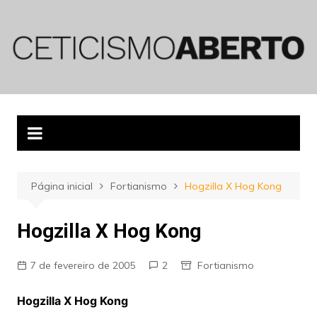
Ir
para
o
conteúdo
Página inicial
Fortianismo
Hogzilla X Hog Kong
Hogzilla X Hog Kong
7 de fevereiro de 2005
2
Fortianismo
Hogzilla X Hog Kong