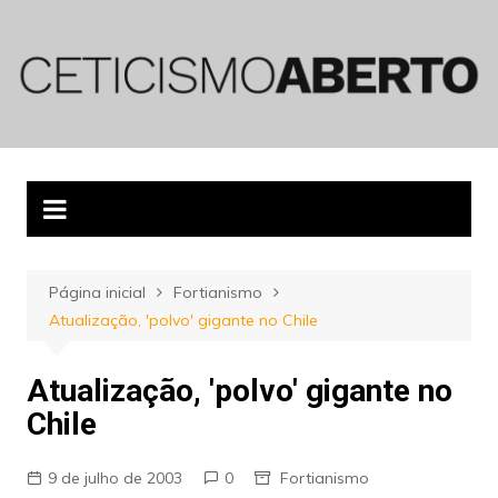
Ir
para
o
conteúdo
Página inicial
Fortianismo
Atualização, 'polvo' gigante no Chile
Atualização, 'polvo' gigante no
Chile
9 de julho de 2003
0
Fortianismo