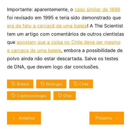
Importante: aparentemente, o
caso similar de 1896
foi revisado em 1995 e teria sido demonstrado que
era de fato a carcaçã de uma baleia
! A The Scientist
tem um artigo com comentários de outros cientistas
que
apostam que a coisa no Chile deve ser mesmo
a carcaça de uma baleia
, embora a possibilidade de
polvo ainda não estar descartada. Salve os testes
de DNA, que devem logo dar conclusões.
Baleia
Biologia
Chile
Criptozoologia
Dna
Navegação
Anterior
Próximo
de