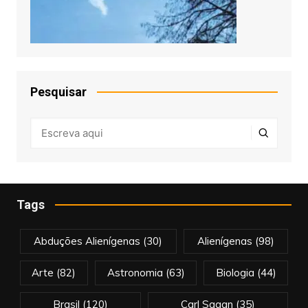
Pesquisar
Tags
Abduções Alienígenas
(30)
Alienígenas
(98)
Arte
(82)
Astronomia
(63)
Biologia
(44)
Brasil
(120)
Carl Sagan
(35)