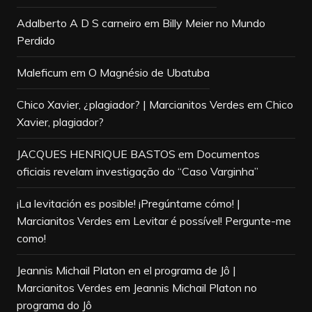
Adalberto A D S carneiro
em
Billy Meier no Mundo
Perdido
Maleficum
em
O Magnésio de Ubatuba
Chico Xavier, ¿plagiador? | Marcianitos Verdes
em
Chico
Xavier, plagiador?
JACQUES HENRIQUE BASTOS
em
Documentos
oficiais revelam investigação do “Caso Varginha”
¡La levitación es posible! ¡Pregúntame cómo! |
Marcianitos Verdes
em
Levitar é possível! Pergunte-me
como!
Jeannis Michail Platon en el programa de Jô |
Marcianitos Verdes
em
Jeannis Michail Platon no
programa do Jô