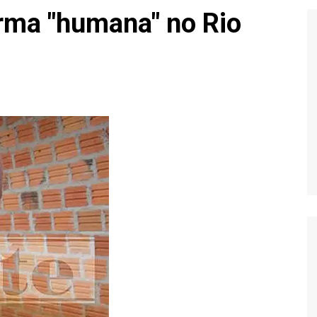
Extraterrestres
Biologia
rma "humana" no Rio
Hipótese Psicossocial
Espaço