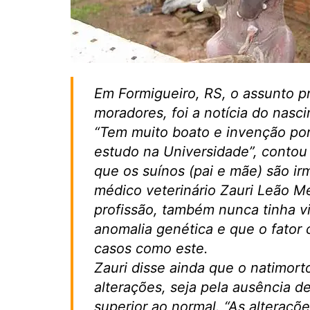
Em Formigueiro, RS, o assunto p
moradores, foi a notícia do nas
“Tem muito boato e invenção por 
estudo na Universidade”, contou 
que os suínos (pai e mãe) são ir
médico veterinário Zauri Leão 
profissão, também nunca tinha vi
anomalia genética e que o fator
casos como este.
Zauri disse ainda que o natimort
alterações, seja pela ausência
superior ao normal. “As alteraçõe