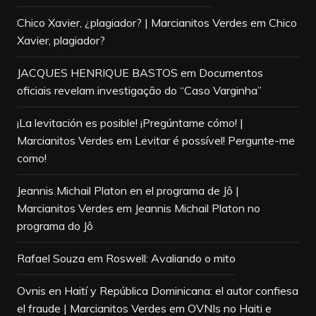
Chico Xavier, ¿plagiador? | Marcianitos Verdes
em
Chico
Xavier, plagiador?
JACQUES HENRIQUE BASTOS
em
Documentos
oficiais revelam investigação do “Caso Varginha”
¡La levitación es posible! ¡Pregúntame cómo! |
Marcianitos Verdes
em
Levitar é possível! Pergunte-me
como!
Jeannis Michail Platon en el programa de Jô |
Marcianitos Verdes
em
Jeannis Michail Platon no
programa do Jô
Rafael Souza
em
Roswell: Avaliando o mito
Ovnis en Haití y República Dominicana: el autor confiesa
el fraude | Marcianitos Verdes
em
OVNIs no Haiti e