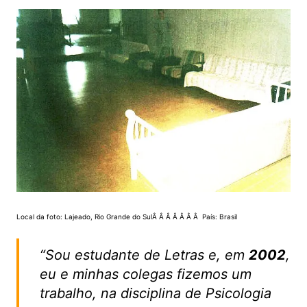
Local da foto: Lajeado, Rio Grande do SulÂ Â Â Â Â Â Â País: Brasil
“Sou estudante de Letras e, em
2002
,
eu e minhas colegas fizemos um
trabalho, na disciplina de Psicologia