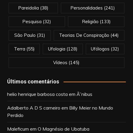
Pareidolia
(38)
Personalidades
(241)
Pesquisa
(32)
Religião
(133)
São Paulo
(31)
Teorias De Conspiração
(44)
Terra
(55)
Ufologia
(128)
Ufólogos
(32)
Vídeos
(145)
Últimos comentários
helio henrique barbosa costa
em
Ã”nibus
Adalberto A D S carneiro
em
Billy Meier no Mundo
Perdido
Maleficum
em
O Magnésio de Ubatuba