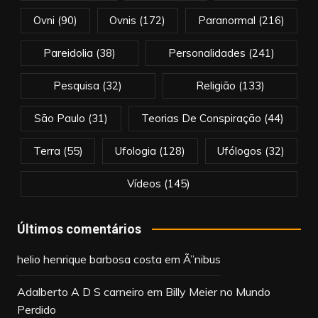
Ovni
(90)
Ovnis
(172)
Paranormal
(216)
Pareidolia
(38)
Personalidades
(241)
Pesquisa
(32)
Religião
(133)
São Paulo
(31)
Teorias De Conspiração
(44)
Terra
(55)
Ufologia
(128)
Ufólogos
(32)
Vídeos
(145)
Últimos comentários
helio henrique barbosa costa
em
Ã”nibus
Adalberto A D S carneiro
em
Billy Meier no Mundo
Perdido