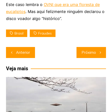
Este caso lembra o
OVNI que era uma floresta de
eucaliptos
. Mas aqui felizmente ninguém declarou o
disco voador algo “histórico”.
Brasil
Fraudes
Navegação
Anterior
Próximo
de
Post
Veja mais