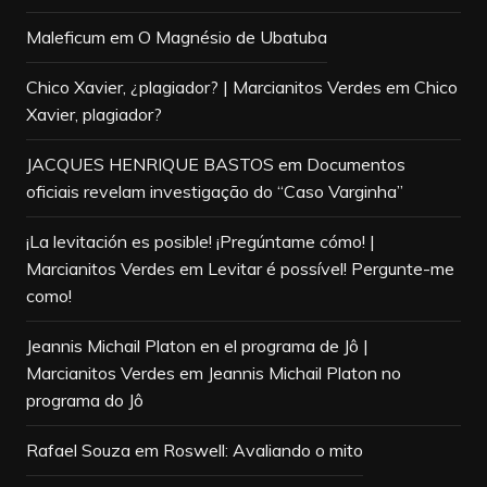
Maleficum
em
O Magnésio de Ubatuba
Chico Xavier, ¿plagiador? | Marcianitos Verdes
em
Chico
Xavier, plagiador?
JACQUES HENRIQUE BASTOS
em
Documentos
oficiais revelam investigação do “Caso Varginha”
¡La levitación es posible! ¡Pregúntame cómo! |
Marcianitos Verdes
em
Levitar é possível! Pergunte-me
como!
Jeannis Michail Platon en el programa de Jô |
Marcianitos Verdes
em
Jeannis Michail Platon no
programa do Jô
Rafael Souza
em
Roswell: Avaliando o mito