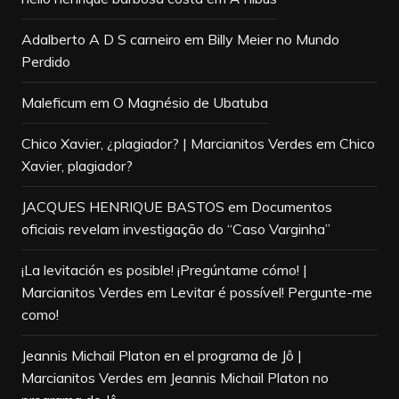
Adalberto A D S carneiro
em
Billy Meier no Mundo
Perdido
Maleficum
em
O Magnésio de Ubatuba
Chico Xavier, ¿plagiador? | Marcianitos Verdes
em
Chico
Xavier, plagiador?
JACQUES HENRIQUE BASTOS
em
Documentos
oficiais revelam investigação do “Caso Varginha”
¡La levitación es posible! ¡Pregúntame cómo! |
Marcianitos Verdes
em
Levitar é possível! Pergunte-me
como!
Jeannis Michail Platon en el programa de Jô |
Marcianitos Verdes
em
Jeannis Michail Platon no