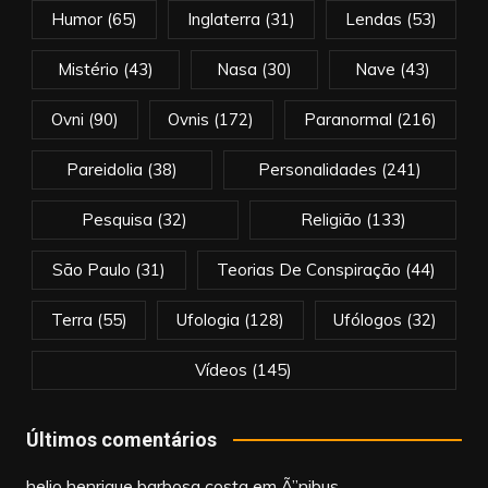
Humor
(65)
Inglaterra
(31)
Lendas
(53)
Mistério
(43)
Nasa
(30)
Nave
(43)
Ovni
(90)
Ovnis
(172)
Paranormal
(216)
Pareidolia
(38)
Personalidades
(241)
Pesquisa
(32)
Religião
(133)
São Paulo
(31)
Teorias De Conspiração
(44)
Terra
(55)
Ufologia
(128)
Ufólogos
(32)
Vídeos
(145)
Últimos comentários
helio henrique barbosa costa
em
Ã”nibus