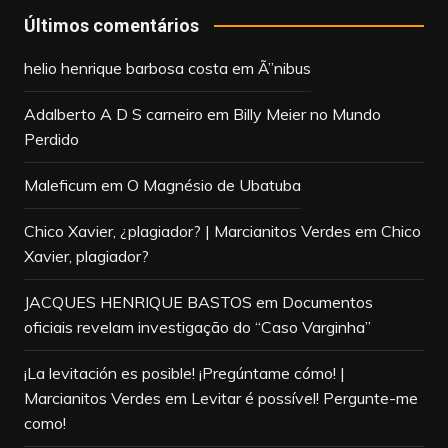
Últimos comentários
helio henrique barbosa costa
em
Ã”nibus
Adalberto A D S carneiro
em
Billy Meier no Mundo
Perdido
Maleficum
em
O Magnésio de Ubatuba
Chico Xavier, ¿plagiador? | Marcianitos Verdes
em
Chico
Xavier, plagiador?
JACQUES HENRIQUE BASTOS
em
Documentos
oficiais revelam investigação do “Caso Varginha”
¡La levitación es posible! ¡Pregúntame cómo! |
Marcianitos Verdes
em
Levitar é possível! Pergunte-me
como!