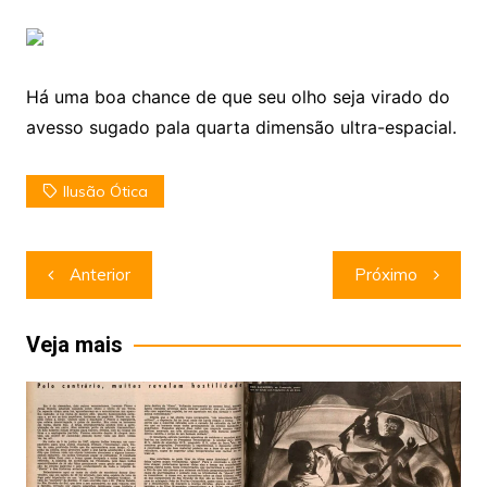
Há uma boa chance de que seu olho seja virado do
avesso sugado pala quarta dimensão ultra-espacial.
Ilusão Ótica
Navegação
Anterior
Próximo
de
Post
Veja mais