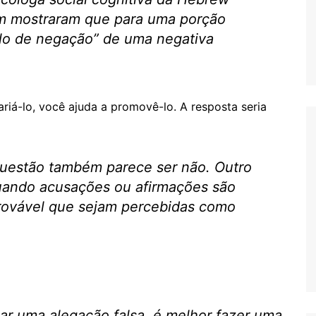
m mostraram que para uma porção
tulo de negação” de uma negativa
rariá-lo, você ajuda a promovê-lo. A resposta seria
 questão também parece ser não. Outro
uando acusações ou afirmações são
provável que sejam percebidas como
r uma alegação falsa, é melhor fazer uma