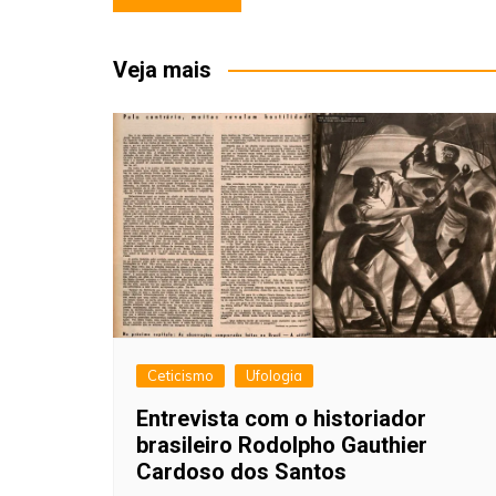
de
Post
Veja mais
Ceticismo
Ufologia
Entrevista com o historiador
brasileiro Rodolpho Gauthier
Cardoso dos Santos