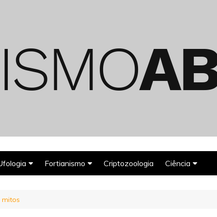
Ufologia
Fortianismo
Criptozoologia
Ciência
Abduções Alienígenas
Agroglifos
Arqueologia
 mitos
Deuses Astronautas
Astronomia