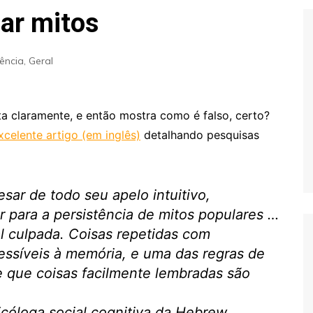
Extraterrestres
Biologia
ar mitos
Hipótese Psicossocial
Espaço
ência
,
Geral
ta claramente, e então mostra como é falso, certo?
celente artigo (em inglês)
detalhando pesquisas
ar de todo seu apelo intuitivo,
 para a persistência de mitos populares …
al culpada. Coisas repetidas com
essíveis à memória, e uma das regras de
 que coisas facilmente lembradas são
cóloga social cognitiva da Hebrew