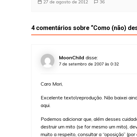
27 de agosto de 2012
36
4 comentários sobre “
Como (não) de
MoonChild
disse:
7 de setembro de 2007 às 0:32
Caro Mori,
Excelente texto\reprodução. Não baixei aind
aqui.
Podemos adicionar que, além desses cuidados
destruir um mito (se for mesmo um mito), de
muito a respeito, consultar a “oposição” (por