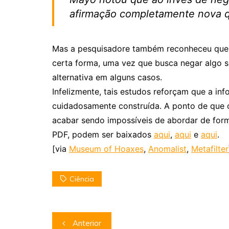
afirmação completamente nova qu
Mas a pesquisadore também reconheceu que 
certa forma, uma vez que busca negar algo 
alternativa em alguns casos.
Infelizmente, tais estudos reforçam que a in
cuidadosamente construída. A ponto de que
acabar sendo impossíveis de abordar de form
PDF, podem ser baixados
aqui
,
aqui
e
aqui
.
[via
Museum of Hoaxes
,
Anomalist
,
Metafilter
Ciência
Navegação
Anterior