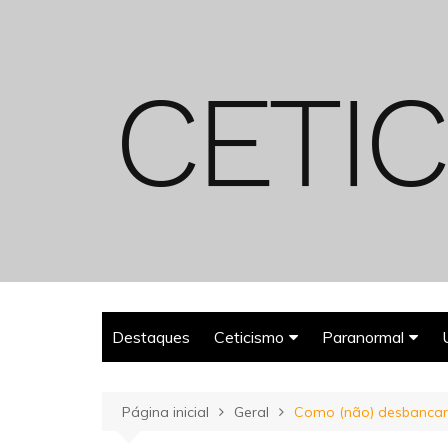
Ir
para
o
conteúdo
Destaques
Ceticismo
Paranormal
Enganos
Fantasmas
Página inicial
Geral
Como (não) desbancar
Espiritualismo