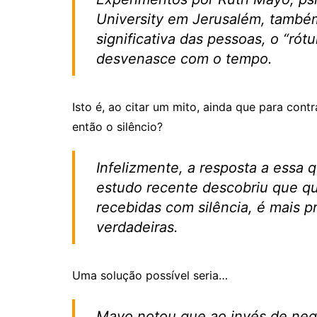
University em Jerusalém, també
significativa das pessoas, o “ró
desvenasce com o tempo.
Isto é, ao citar um mito, ainda que para cont
então o silêncio?
Infelizmente, a resposta a essa
estudo recente descobriu que q
recebidas com silência, é mais 
verdadeiras.
Uma solução possível seria…
Mayo notou que ao invés de nega