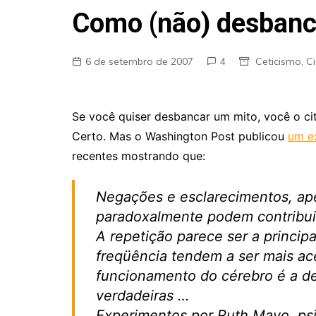
Fraudes
Como (não) desbanc
Pareidolia
Religião
6 de setembro de 2007
4
Ceticismo
,
Ci
Teorias de Conspiração
Se você quiser desbancar um mito, você o ci
Certo. Mas o Washington Post publicou
um ex
recentes mostrando que:
Negações e esclarecimentos, apes
paradoxalmente podem contribuir
A repetição parece ser a princip
freqüência tendem a ser mais ac
funcionamento do cérebro é a de
verdadeiras …
Experimentos por Ruth Mayo, psi