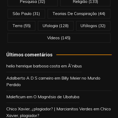
Pesquisa
(32)
Religião
(133)
São Paulo
(31)
Teorias De Conspiração
(44)
Terra
(55)
Ufologia
(128)
Ufólogos
(32)
Vídeos
(145)
Últimos comentários
helio henrique barbosa costa
em
Ã”nibus
Adalberto A D S carneiro
em
Billy Meier no Mundo
Perdido
Maleficum
em
O Magnésio de Ubatuba
Chico Xavier, ¿plagiador? | Marcianitos Verdes
em
Chico
Xavier, plagiador?