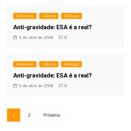
Ceticismo
Ciência
Ufologia
Anti-gravidade: ESA é a real?
5 de abril de 2006
8
Ceticismo
Ciência
Ufologia
Anti-gravidade: ESA é a real?
5 de abril de 2006
8
Paginação
1
2
Próximo
de
posts