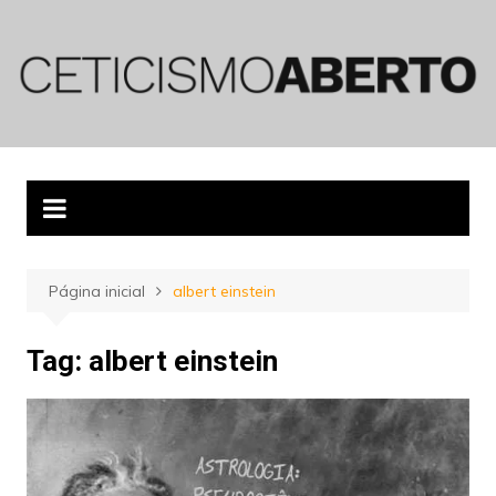
Ir
para
o
conteúdo
Página inicial
albert einstein
Tag:
albert einstein