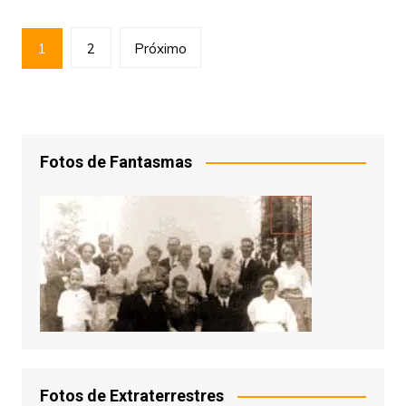
Paginação
1
2
Próximo
de
posts
Fotos de Fantasmas
Fotos de Extraterrestres