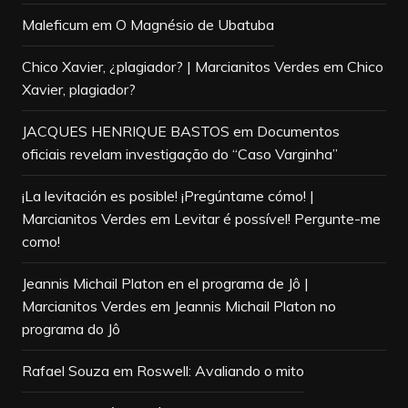
Maleficum
em
O Magnésio de Ubatuba
Chico Xavier, ¿plagiador? | Marcianitos Verdes
em
Chico
Xavier, plagiador?
JACQUES HENRIQUE BASTOS
em
Documentos
oficiais revelam investigação do “Caso Varginha”
¡La levitación es posible! ¡Pregúntame cómo! |
Marcianitos Verdes
em
Levitar é possível! Pergunte-me
como!
Jeannis Michail Platon en el programa de Jô |
Marcianitos Verdes
em
Jeannis Michail Platon no
programa do Jô
Rafael Souza
em
Roswell: Avaliando o mito