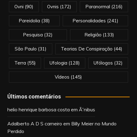
Ovni
(90)
Ovnis
(172)
Paranormal
(216)
Pareidolia
(38)
Personalidades
(241)
Pesquisa
(32)
Religião
(133)
São Paulo
(31)
Teorias De Conspiração
(44)
Terra
(55)
Ufologia
(128)
Ufólogos
(32)
Vídeos
(145)
Últimos comentários
helio henrique barbosa costa
em
Ã”nibus
Adalberto A D S carneiro
em
Billy Meier no Mundo
Perdido