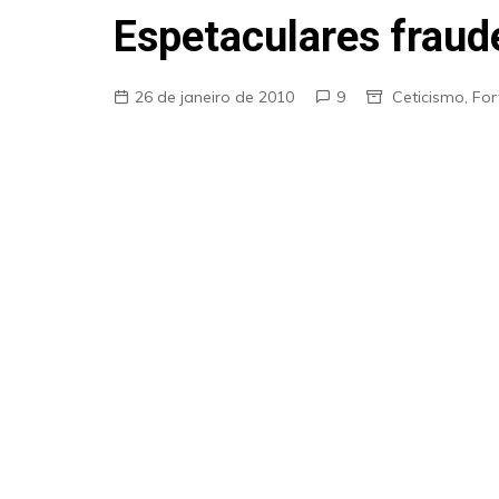
Fraudes
Espetaculares fraud
Pareidolia
Religião
26 de janeiro de 2010
9
Ceticismo
,
For
Teorias de Conspiração