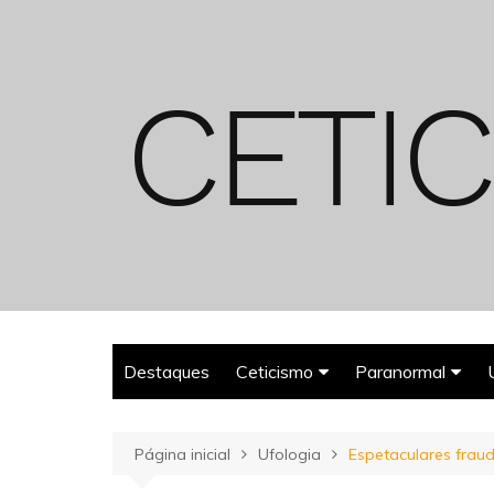
Ir
para
o
conteúdo
Destaques
Ceticismo
Paranormal
Enganos
Fantasmas
Página inicial
Ufologia
Espetaculares fraud
Espiritualismo