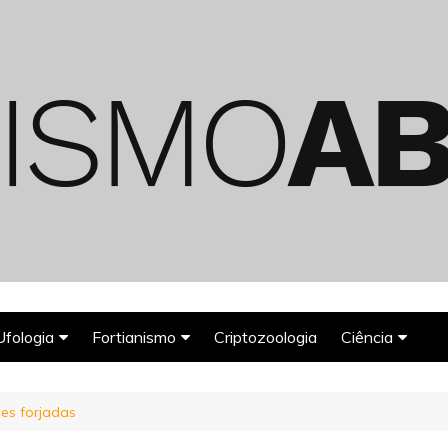
Ufologia
Fortianismo
Criptozoologia
Ciência
Abduções Alienígenas
Agroglifos
Arqueologia
es forjadas
Deuses Astronautas
Astronomia