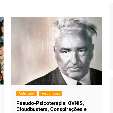
Extraterrestres
Biologia
Hipótese Psicossocial
Espaço
Ceticismo
Fortianismo
Pseudo-Psicoterapia: OVNIS,
Cloudbusters, Conspirações e