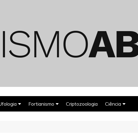
Ufologia
Fortianismo
Criptozoologia
Ciência
Abduções Alienígenas
Agroglifos
Arqueologia
Deuses Astronautas
Astronomia