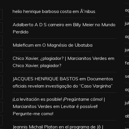
a
helio henrique barbosa costa
em
Ã”nibus
j
Adalberto A D S carneiro
em
Billy Meier no Mundo
Perdido
a
Maleficum
em
O Magnésio de Ubatuba
j
Chico Xavier, ¿plagiador? | Marcianitos Verdes
em
f
Chico Xavier, plagiador?
s
JACQUES HENRIQUE BASTOS
em
Documentos
oficiais revelam investigação do “Caso Varginha”
a
¡La levitación es posible! ¡Pregúntame cómo! |
j
Marcianitos Verdes
em
Levitar é possível!
Pergunte-me como!
a
Jeannis Michail Platon en el programa de Jô |
j