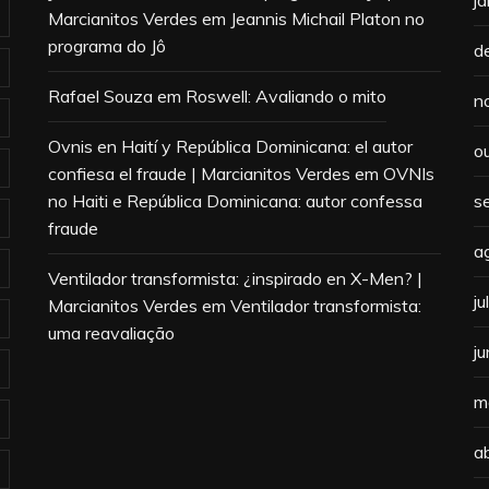
Marcianitos Verdes
em
Jeannis Michail Platon no
programa do Jô
d
Rafael Souza
em
Roswell: Avaliando o mito
n
Ovnis en Haití y República Dominicana: el autor
o
confiesa el fraude | Marcianitos Verdes
em
OVNIs
no Haiti e República Dominicana: autor confessa
s
fraude
a
Ventilador transformista: ¿inspirado en X-Men? |
j
Marcianitos Verdes
em
Ventilador transformista:
uma reavaliação
j
m
a