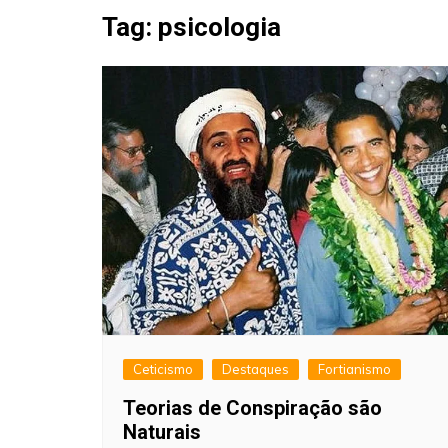
Fraudes
Tag:
psicologia
Pareidolia
Religião
Teorias de Conspiração
Ceticismo
Destaques
Fortianismo
Teorias de Conspiração são
Naturais