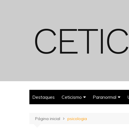
Ir
para
o
conteúdo
Destaques
Ceticismo
Paranormal
Enganos
Fantasmas
Página inicial
psicologia
Espiritualismo