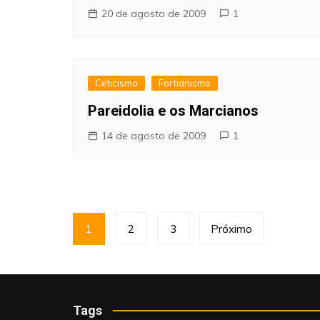
20 de agosto de 2009
1
Ceticismo
Fortianismo
Pareidolia e os Marcianos
14 de agosto de 2009
1
Paginação
1
2
3
Próximo
de
posts
Tags