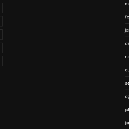
m
f
j
d
n
o
s
a
j
j