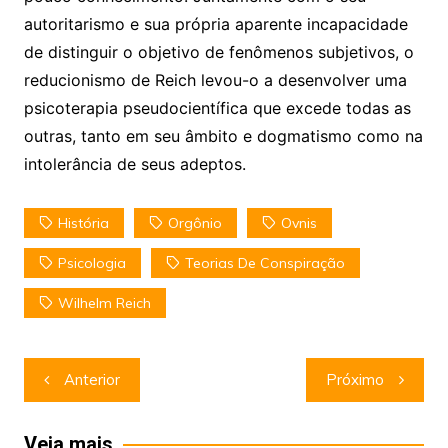
autoritarismo e sua própria aparente incapacidade
de distinguir o objetivo de fenômenos subjetivos, o
reducionismo de Reich levou-o a desenvolver uma
psicoterapia pseudocientífica que excede todas as
outras, tanto em seu âmbito e dogmatismo como na
intolerância de seus adeptos.
História
Orgônio
Ovnis
Psicologia
Teorias De Conspiração
Wilhelm Reich
Navegação
Anterior
Próximo
de
Post
Veja mais