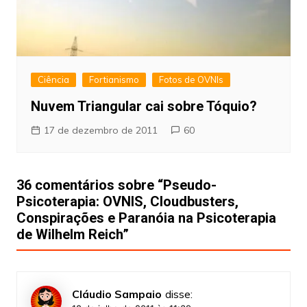
Ciência
Fortianismo
Fotos de OVNIs
Nuvem Triangular cai sobre Tóquio?
17 de dezembro de 2011
60
36 comentários sobre “
Pseudo-
Psicoterapia: OVNIS, Cloudbusters,
Conspirações e Paranóia na Psicoterapia
de Wilhelm Reich
”
Cláudio Sampaio
disse: