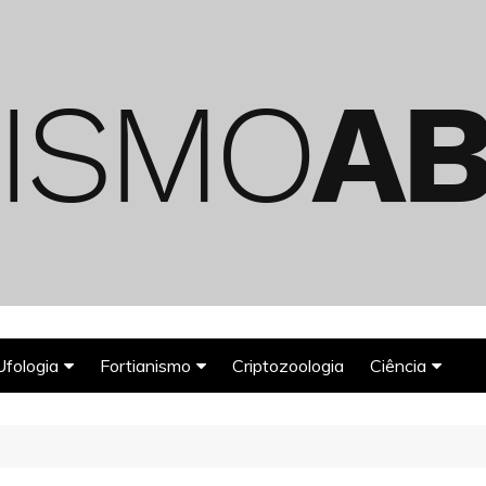
Ufologia
Fortianismo
Criptozoologia
Ciência
Abduções Alienígenas
Agroglifos
Arqueologia
Deuses Astronautas
Astronomia