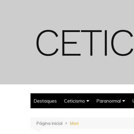
Ir
para
o
conteúdo
Destaques
Ceticismo
Paranormal
Enganos
Fantasmas
Página inicial
Mori
Espiritualismo