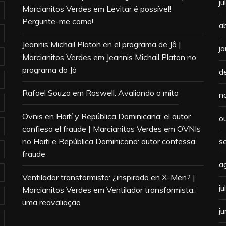
j
Marcianitos Verdes
em
Levitar é possível!
Pergunte-me como!
a
Jeannis Michail Platon en el programa de Jô |
j
Marcianitos Verdes
em
Jeannis Michail Platon no
programa do Jô
d
Rafael Souza
em
Roswell: Avaliando o mito
n
Ovnis en Haití y República Dominicana: el autor
o
confiesa el fraude | Marcianitos Verdes
em
OVNIs
no Haiti e República Dominicana: autor confessa
s
fraude
a
Ventilador transformista: ¿inspirado en X-Men? |
j
Marcianitos Verdes
em
Ventilador transformista:
uma reavaliação
j