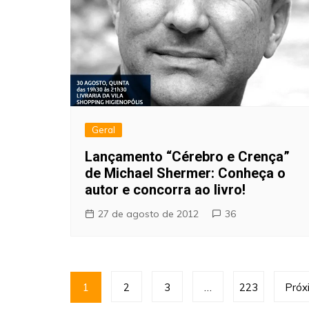
Geral
Lançamento “Cérebro e Crença”
de Michael Shermer: Conheça o
autor e concorra ao livro!
27 de agosto de 2012
36
Paginação
1
2
3
…
223
Próx