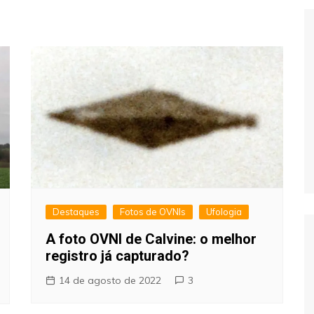
Extraterrestres
Biologia
Hipótese Psicossocial
Espaço
Destaques
Fotos de OVNIs
Ufologia
A foto OVNI de Calvine: o melhor
registro já capturado?
14 de agosto de 2022
3