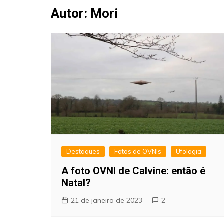
Fraudes
Autor:
Mori
Pareidolia
Religião
Teorias de Conspiração
Destaques
Fotos de OVNIs
Ufologia
A foto OVNI de Calvine: então é
Natal?
21 de janeiro de 2023
2