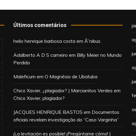
Últimos comentários
j
a
helio henrique barbosa costa
em
Ã”nibus
j
Adalberto A D S carneiro
em
Billy Meier no Mundo
Perdido
a
Maleficum
em
O Magnésio de Ubatuba
j
Chico Xavier, ¿plagiador? | Marcianitos Verdes
em
f
Chico Xavier, plagiador?
s
JACQUES HENRIQUE BASTOS
em
Documentos
oficiais revelam investigação do “Caso Varginha”
a
¡La levitación es posible! ¡Pregúntame cómo! |