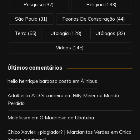
Pesquisa
(32)
Religião
(133)
São Paulo
(31)
Teorias De Conspiração
(44)
Terra
(55)
Ufologia
(128)
Ufólogos
(32)
Vídeos
(145)
Últimos comentários
helio henrique barbosa costa
em
Ã”nibus
Adalberto A D S carneiro
em
Billy Meier no Mundo
Perdido
Maleficum
em
O Magnésio de Ubatuba
Chico Xavier, ¿plagiador? | Marcianitos Verdes
em
Chico
Xavier, plagiador?