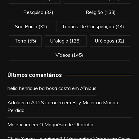
Pesquisa
(32)
Religião
(133)
São Paulo
(31)
Teorias De Conspiração
(44)
Terra
(55)
Ufologia
(128)
Ufólogos
(32)
Vídeos
(145)
Últimos comentários
helio henrique barbosa costa
em
Ã”nibus
Adalberto A D S carneiro
em
Billy Meier no Mundo
Perdido
Maleficum
em
O Magnésio de Ubatuba
Chico Xavier, ¿plagiador? | Marcianitos Verdes
em
Chico