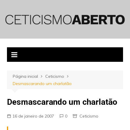
Ir
para
o
conteúdo
Página inicial
Ceticismo
Desmascarando um charlatão
Desmascarando um charlatão
16 de janeiro de 2007
0
Ceticismo