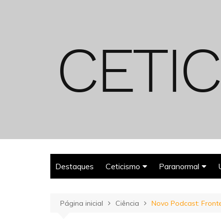
Ir
para
o
conteúdo
Destaques
Ceticismo
Paranormal
Enganos
Fantasmas
Página inicial
Ciência
Novo Podcast: Fronte
Espiritualismo