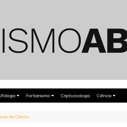
Ufologia
Fortianismo
Criptozoologia
Ciência
Abduções Alienígenas
Agroglifos
Arqueologia
iras da Ciência
Deuses Astronautas
Astronomia