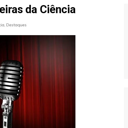
Extraterrestres
Biologia
eiras da Ciência
Hipótese Psicossocial
Espaço
cia
,
Destaques