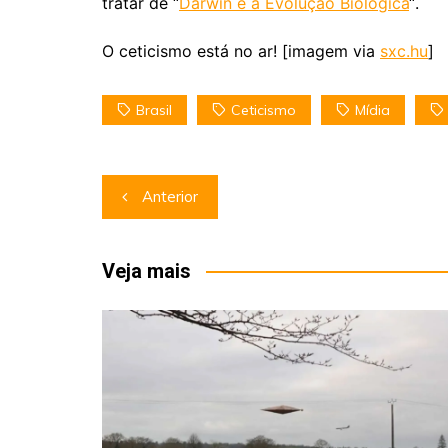
tratar de “
Darwin e a Evolução Biológica
“.
O ceticismo está no ar! [imagem via
sxc.hu
]
Brasil
Ceticismo
Mídia
Navegação
Anterior
de
Post
Veja mais