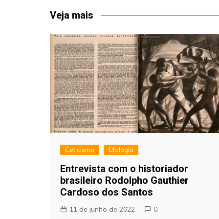
Post
Veja mais
Ceticismo
Ufologia
Entrevista com o historiador
brasileiro Rodolpho Gauthier
Cardoso dos Santos
11 de junho de 2022
0