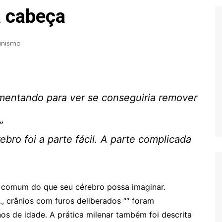
Extraterrestres
Biologia
a cabeça
Hipótese Psicossocial
Espaço
anismo
imentando para ver se conseguiria remover

rebro foi a parte fácil. A parte complicada
s comum do que seu cérebro possa imaginar.
.e., crânios com furos deliberados ““ foram
s de idade. A prática milenar também foi descrita