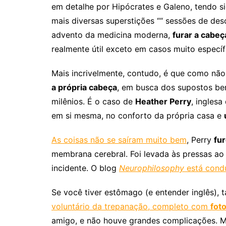
em detalhe por Hipócrates e Galeno, tendo s
mais diversas superstições ““ sessões de d
advento da medicina moderna,
furar a cabeç
realmente útil exceto em casos muito específ
Mais incrivelmente, contudo, é que como não 
a própria cabeça
, em busca dos supostos ben
milênios. É o caso de
Heather Perry
, inglesa
em si mesma, no conforto da própria casa e
As coisas não se saíram muito bem
, Perry
fu
membrana cerebral. Foi levada às pressas ao
incidente. O blog
Neurophilosophy
está condu
Se você tiver estômago (e entender inglês
voluntário da trepanação, completo com
fot
amigo, e não houve grandes complicações. Ma