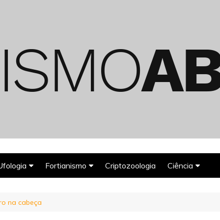
Ufologia
Fortianismo
Criptozoologia
Ciência
Abduções Alienígenas
Agroglifos
Arqueologia
uro na cabeça
Deuses Astronautas
Astronomia