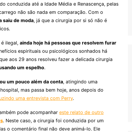
ido conduzida até a Idade Média e Renascença, pelas
escarrego não são nada em comparação. Com o
a saiu de moda
, já que a cirurgia por si só não é
icos.
é ilegal,
ainda hoje há pessoas que resolvem furar
efícios espirituais ou psicológicos sonhados há
 que aos 29 anos resolveu fazer a delicada cirurgia
usando um espelho
.
rou um pouco além da conta
, atingindo uma
 hospital, mas passa bem hoje, anos depois do
zindo uma entrevista com Perry
.
), também pode acompanhar
este relato de outro
os
. Neste caso, a cirurgia foi conduzida por um
s o comentário final não deve animá-lo. Ele