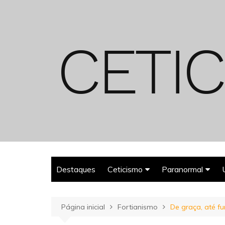
Ir
para
o
conteúdo
Destaques
Ceticismo
Paranormal
Enganos
Fantasmas
Página inicial
Fortianismo
De graça, até f
Espiritualismo