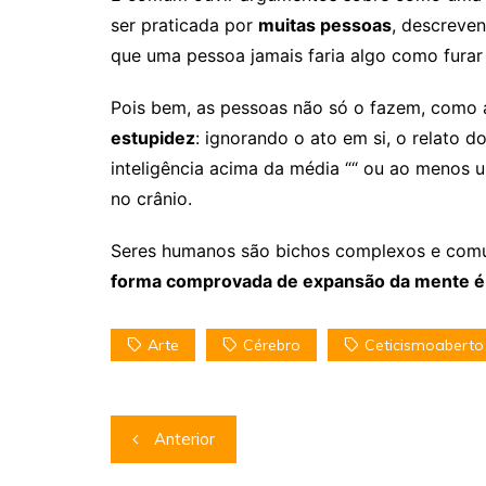
ser praticada por
muitas pessoas
, descreven
que uma pessoa jamais faria algo como furar
Pois bem, as pessoas não só o fazem, como 
estupidez
: ignorando o ato em si, o relato 
inteligência acima da média ““ ou ao menos u
no crânio.
Seres humanos são bichos complexos e comum
forma comprovada de expansão da mente é 
Arte
Cérebro
Ceticismoaberto
Navegação
Anterior
de