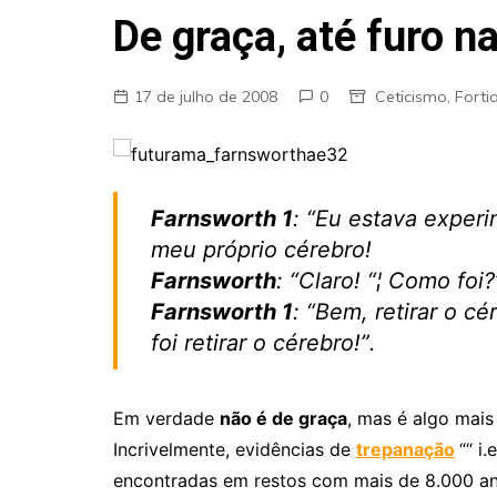
Fraudes
De graça, até furo n
Pareidolia
Religião
17 de julho de 2008
0
Ceticismo
,
Forti
Teorias de Conspiração
Farnsworth 1
: “Eu estava exper
meu próprio cérebro!
Farnsworth
: “Claro! “¦ Como foi?”
Farnsworth 1
: “Bem, retirar o cé
foi retirar o cérebro!”.
Em verdade
não é de graça
, mas é algo mai
Incrivelmente, evidências de
trepanação
““ i
encontradas em restos com mais de 8.000 ano