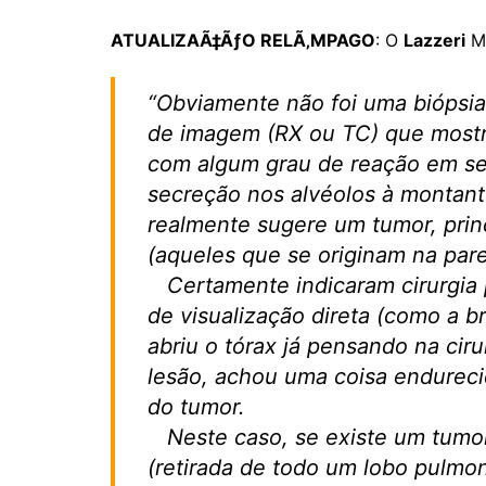
ATUALIZAÃ‡ÃƒO RELÃ‚MPAGO
: O
Lazzeri
MD
“Obviamente não foi uma biópsia
de imagem (RX ou TC) que mostro
com algum grau de reação em se
secreção nos alvéolos à montant
realmente sugere um tumor, pri
(aqueles que se originam na par
Certamente indicaram cirurgia 
de visualização direta (como a b
abriu o tórax já pensando na ciru
lesão, achou uma coisa endurecid
do tumor.
Neste caso, se existe um tumor
(retirada de todo um lobo pulmo