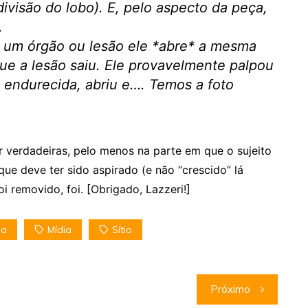
visão do lobo). E, pelo aspecto da peça,
.
 um órgão ou lesão ele *abre* a mesma
 que a lesão saiu. Ele provavelmente palpou
 endurecida, abriu e…. Temos a foto
r verdadeiras, pelo menos na parte em que o sujeito
e deve ter sido aspirado (e não “crescido” lá
 removido, foi. [Obrigado, Lazzeri!]
na
Mídia
Sítio
Próximo