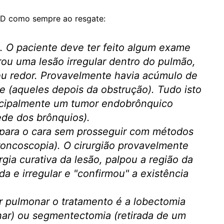
 como sempre ao resgate:
. O paciente deve ter feito algum exame
u uma lesão irregular dentro do pulmão,
u redor. Provavelmente havia acúmulo de
e (aqueles depois da obstrução). Tudo isto
ncipalmente um tumor endobrônquico
ede dos brônquios).
para o cara sem prosseguir com métodos
roncoscopia). O cirurgião provavelmente
rgia curativa da lesão, palpou a região da
a e irregular e "confirmou" a existência
 pulmonar o tratamento é a lobectomia
nar) ou segmentectomia (retirada de um