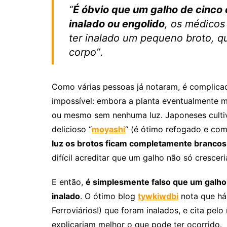
“
É óbvio que um galho de cinco 
inalado ou engolido
, os médicos
ter inalado um pequeno broto, q
corpo”.
Como várias pessoas já notaram, é complica
impossível: embora a planta eventualmente 
ou mesmo sem nenhuma luz. Japoneses cultiv
delicioso “
moyashi
“ (é ótimo refogado e co
luz os brotos ficam completamente brancos
difícil acreditar que um galho não só cresce
E então,
é simplesmente falso que um galho 
inalado
. O ótimo blog
tywkiwdbi
nota que há 
Ferroviários!) que foram inalados, e cita pe
explicariam melhor o que pode ter ocorrido.