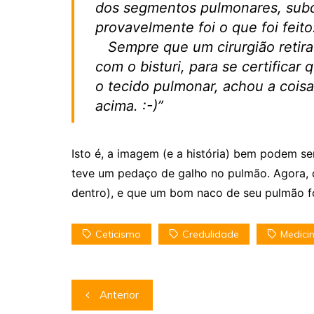
dos segmentos pulmonares, subdi
provavelmente foi o que foi feito
Sempre que um cirurgião retira
com o bisturi, para se certificar
o tecido pulmonar, achou a coisa
acima. :-)”
Isto é, a imagem (e a história) bem podem se
teve um pedaço de galho no pulmão. Agora, qu
dentro), e que um bom naco de seu pulmão foi
Ceticismo
Credulidade
Medici
Navegação
Anterior