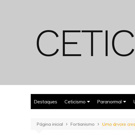
Ir
para
o
conteúdo
Destaques
Ceticismo
Paranormal
Enganos
Fantasmas
Página inicial
Fortianismo
Uma árvore cre
Espiritualismo