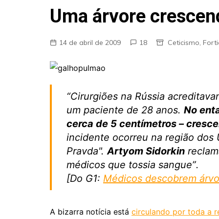
Fraudes
Uma árvore crescen
Pareidolia
Religião
14 de abril de 2009
18
Ceticismo
,
Fort
Teorias de Conspiração
“Cirurgiões na Rússia acreditava
um paciente de 28 anos.
No enta
cerca de 5 centímetros – cresce
incidente ocorreu na região dos
Pravda".
Artyom Sidorkin
reclama
médicos que tossia sangue”.
[Do G1:
Médicos descobrem árvo
A bizarra notícia está
circulando por toda a 