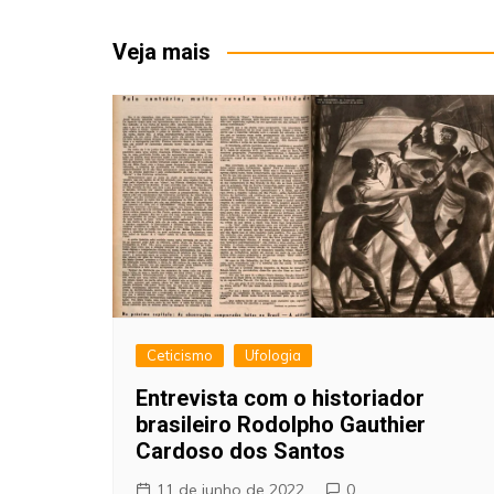
de
Post
Veja mais
Ceticismo
Ufologia
Entrevista com o historiador
brasileiro Rodolpho Gauthier
Cardoso dos Santos
11 de junho de 2022
0