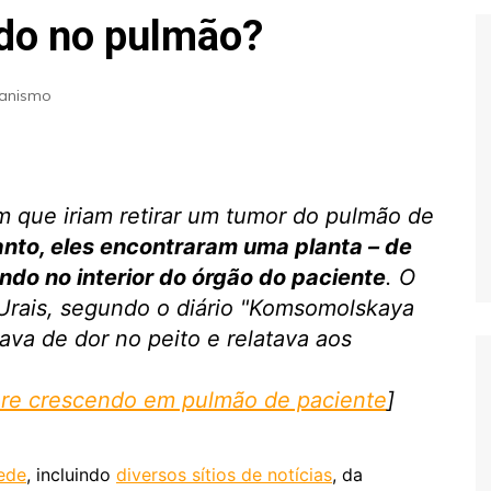
Extraterrestres
Biologia
do no pulmão?
Hipótese Psicossocial
Espaço
ianismo
m que iriam retirar um tumor do pulmão de
nto, eles encontraram uma planta – de
ndo no interior do órgão do paciente
. O
 Urais, segundo o diário "Komsomolskaya
va de dor no peito e relatava aos
re crescendo em pulmão de paciente
]
rede
, incluindo
diversos sítios de notícias
, da