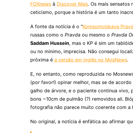
FOXnews
à
Discover Mag
. Os mais sensatos
ceticismo, porque a história é um tanto inac
A fonte da notícia é o "
Komsomolskaya Prav
russas como o
Pravda
ou mesmo o
Pravda On
Saddam Hussein
, mas o KP é sim um tablóid
ou no mínimo, imprecisa. Não consegui localiz
próxima é
a versão em inglês no MosNews
.
E, no entanto, como reproduzida no Mosnews,
(por favor!) opinar melhor, mas se de acordo
galho de árvore, e o paciente continua vivo,
bons ~10cm de pulmão (?) removidos ali. Bi
fotografia não parece muito coerente com a 
No original, a notícia é enfática ao afirmar qu