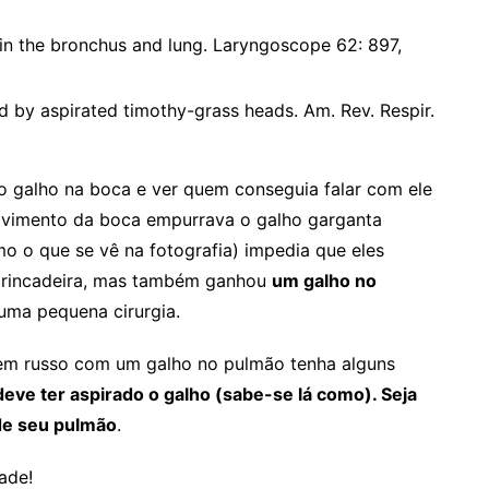
 in the bronchus and lung. Laryngoscope 62: 897,
ed by aspirated timothy-grass heads. Am. Rev. Respir.
 o galho na boca e ver quem conseguia falar com ele
ovimento da boca empurrava o galho garganta
o o que se vê na fotografia) impedia que eles
 brincadeira, mas também ganhou
um galho no
uma pequena cirurgia.
mem russo com um galho no pulmão tenha alguns
eve ter aspirado o galho (sabe-se lá como). Seja
 de seu pulmão
.
ade!