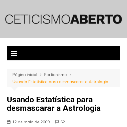
Ir
para
o
conteúdo
Página inicial
Fortianismo
Usando Estatística para desmascarar a Astrologia
Usando Estatística para
desmascarar a Astrologia
12 de maio de 2009
62