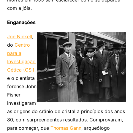
com a jóia.
Enganações
Joe Nickell
,
do
Centro
para a
Investigação
Cética (CSI)
,
e o cientista
forense John
Fisher
investigaram
as origens do crânio de cristal a princípios dos anos
80, com surpreendentes resultados. Comprovaram,
para começar, que
Thomas Gann
, arqueólogo