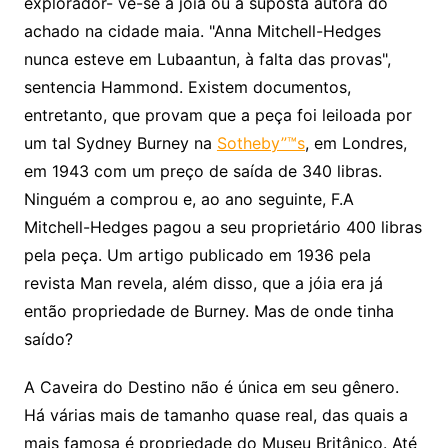
explorador- vê-se a jóia ou a suposta autora do
achado na cidade maia. "Anna Mitchell-Hedges
nunca esteve em Lubaantun, à falta das provas",
sentencia Hammond. Existem documentos,
entretanto, que provam que a peça foi leiloada por
um tal Sydney Burney na
Sotheby”™s
, em Londres,
em 1943 com um preço de saída de 340 libras.
Ninguém a comprou e, ao ano seguinte, F.A
Mitchell-Hedges pagou a seu proprietário 400 libras
pela peça. Um artigo publicado em 1936 pela
revista Man revela, além disso, que a jóia era já
então propriedade de Burney. Mas de onde tinha
saído?
A Caveira do Destino não é única em seu gênero.
Há várias mais de tamanho quase real, das quais a
mais famosa é propriedade do Museu Britânico. Até