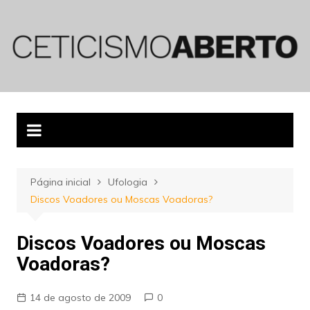
Ir
para
o
conteúdo
Página inicial
Ufologia
Discos Voadores ou Moscas Voadoras?
Discos Voadores ou Moscas
Voadoras?
14 de agosto de 2009
0