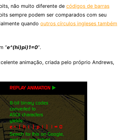
its, não muito diferente de
códigos de barras
8 bits sempre podem ser comparados com seu
cialmente quando
outros círculos ingleses também
m “
e^(hi)pi)1=0
“.
elente animação, criada pelo próprio Andrews,