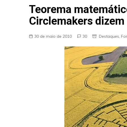
Fraudes
Teorema matemátic
Pareidolia
Circlemakers dizem 
Religião
Teorias de Conspiração
30 de maio de 2010
30
Destaques
,
Fo