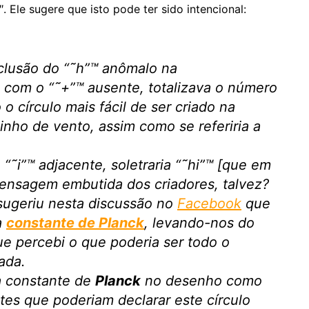
. Ele sugere que isto pode ter sido intencional:
clusão do “˜h”™ anômalo na
com o “˜+”™ ausente, totalizava o número
o círculo mais fácil de ser criado na
inho de vento, assim como se referiria a
“˜i”™ adjacente, soletraria “˜hi”™ [que em
 mensagem embutida dos criadores, talvez?
 sugeriu nesta discussão no
Facebook
que
à
constante de Planck
, levando-nos do
ue percebi o que poderia ser todo o
ada.
a constante de
Planck
no desenho como
tes que poderiam declarar este círculo