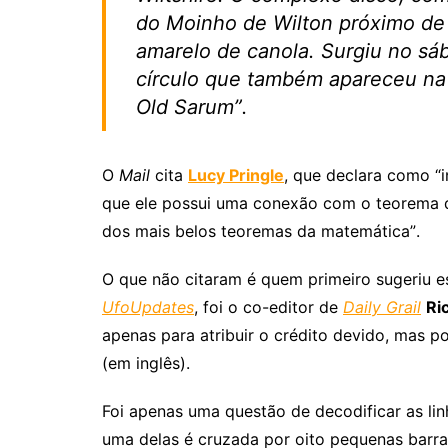
do Moinho de Wilton próximo d
amarelo de canola. Surgiu no sá
círculo que também apareceu na 
Old Sarum”.
O
Mail
cita
Lucy Pringle
, que declara como “
que ele possui uma conexão com o teorema d
dos mais belos teoremas da matemática”.
O que não citaram é quem primeiro sugeriu e
UfoUpdates
, foi o co-editor de
Daily Grail
Ri
apenas para atribuir o crédito devido, mas 
(em inglês).
Foi apenas uma questão de decodificar as li
uma delas é cruzada por oito pequenas barras