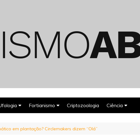
Ufologia
Fortianismo
Criptozoologia
Ciência
Abduções Alienígenas
Agroglifos
Arqueologia
tico em plantação? Circlemakers dizem “Olá”
Deuses Astronautas
Astronomia