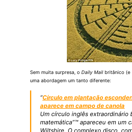
Sem muita surpresa, o
Daily Mail
britânico (e
uma abordagem um tanto diferente:
“
Círculo em plantação esconden
aparece em campo de canola
Um círculo inglês extraordinário
matemática”™ apareceu em um c
Wiltshire. O complexo disco, co