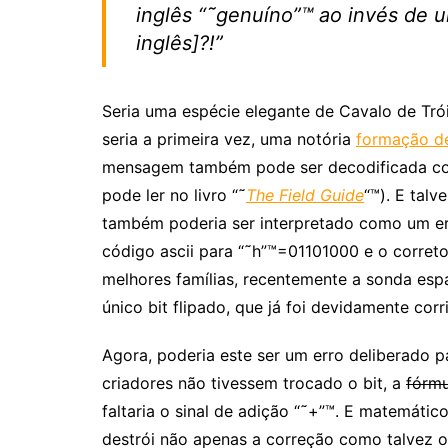
inglês “˜genuíno”™ ao invés de u
inglês]?!”
Seria uma espécie elegante de Cavalo de Tró
seria a primeira vez, uma notória
formação de
mensagem também pode ser decodificada co
pode ler no livro “˜
The Field Guide
“™). E tal
também poderia ser interpretado como um erro
código ascii para “˜h”™=01101000 e o corret
melhores famílias, recentemente a sonda esp
único bit flipado, que já foi devidamente corr
Agora, poderia este ser um erro deliberado p
criadores não tivessem trocado o bit, a
fórmu
faltaria o sinal de adição “˜+”™. E matemáti
destrói não apenas a correção como talvez 