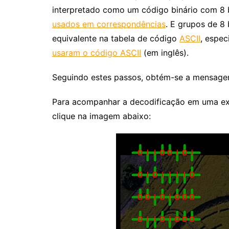
interpretado como um código binário com 8 b
usados em correspondências
. E grupos de 
equivalente na tabela de código
ASCII
, espe
usaram o código ASCII
(em inglês).
Seguindo estes passos, obtém-se a mensage
Para acompanhar a decodificação em uma exc
clique na imagem abaixo: