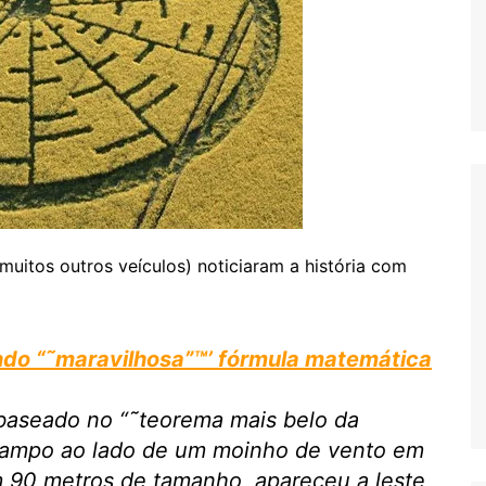
 muitos outros veículos) noticiaram a história com
do “˜maravilhosa”™’ fórmula matemática
 baseado no “˜teorema mais belo da
ampo ao lado de um moinho de vento em
m 90 metros de tamanho, apareceu a leste