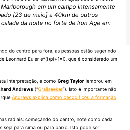
e Marlborough em um campo intensamente
bado [23 de maio] a 40km de outros
calada da noite no forte de Iron Age em
indo do centro para fora, as pessoas estão sugerindo
e Leonhard Euler e^(i)pi+1=0, que é considerado um
sta interpretação, e como
Greg Taylor
lembrou em
chard Andrews
(“
Grailseeker
“). Isto é importante não
porque
Andrews explica como decodificou a formação
nhas radiais: começando do centro, note como cada
 seja para cima ou para baixo. Isto pode ser