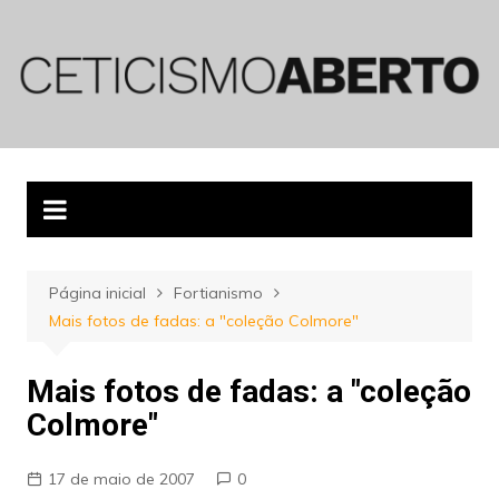
Ir
para
o
conteúdo
Página inicial
Fortianismo
Mais fotos de fadas: a "coleção Colmore"
Mais fotos de fadas: a "coleção
Colmore"
17 de maio de 2007
0