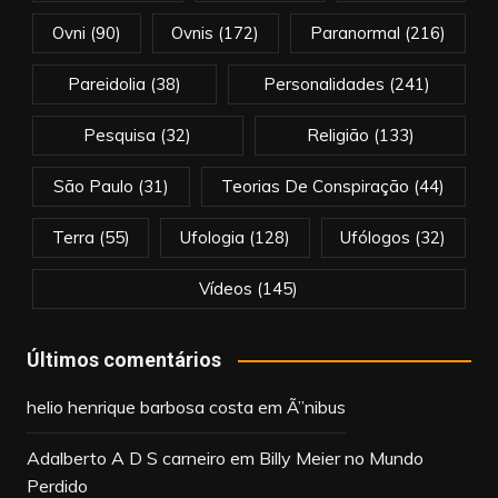
Ovni
(90)
Ovnis
(172)
Paranormal
(216)
Pareidolia
(38)
Personalidades
(241)
Pesquisa
(32)
Religião
(133)
São Paulo
(31)
Teorias De Conspiração
(44)
Terra
(55)
Ufologia
(128)
Ufólogos
(32)
Vídeos
(145)
Últimos comentários
helio henrique barbosa costa
em
Ã”nibus
Adalberto A D S carneiro
em
Billy Meier no Mundo
Perdido