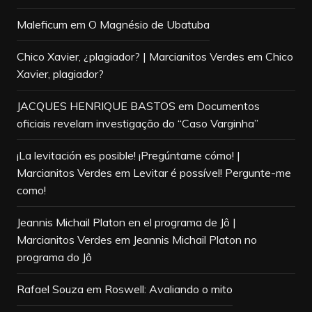
Maleficum
em
O Magnésio de Ubatuba
Chico Xavier, ¿plagiador? | Marcianitos Verdes
em
Chico
Xavier, plagiador?
JACQUES HENRIQUE BASTOS
em
Documentos
oficiais revelam investigação do “Caso Varginha”
¡La levitación es posible! ¡Pregúntame cómo! |
Marcianitos Verdes
em
Levitar é possível! Pergunte-me
como!
Jeannis Michail Platon en el programa de Jô |
Marcianitos Verdes
em
Jeannis Michail Platon no
programa do Jô
Rafael Souza
em
Roswell: Avaliando o mito