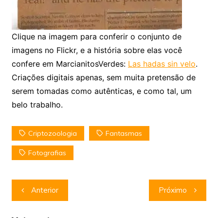
Clique na imagem para conferir o conjunto de
imagens no Flickr, e a história sobre elas você
confere em MarcianitosVerdes:
Las hadas sin velo
.
Criações digitais apenas, sem muita pretensão de
serem tomadas como autênticas, e como tal, um
belo trabalho.
Criptozoologia
Fantasmas
Fotografias
Navegação
Anterior
Próximo
de
Post