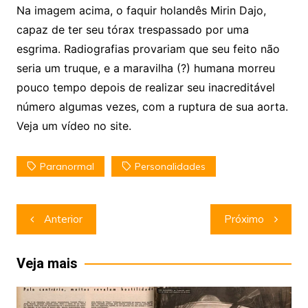
Na imagem acima, o faquir holandês Mirin Dajo,
capaz de ter seu tórax trespassado por uma
esgrima. Radiografias provariam que seu feito não
seria um truque, e a maravilha (?) humana morreu
pouco tempo depois de realizar seu inacreditável
número algumas vezes, com a ruptura de sua aorta.
Veja um vídeo no site.
Paranormal
Personalidades
Navegação
Anterior
Próximo
de
Post
Veja mais