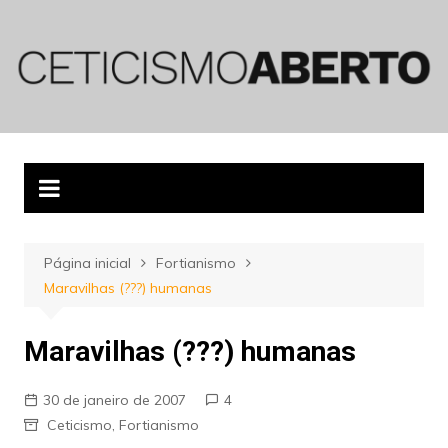
Ir
para
o
conteúdo
Página inicial
Fortianismo
Maravilhas (???) humanas
Maravilhas (???) humanas
30 de janeiro de 2007
4
Ceticismo
,
Fortianismo