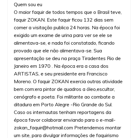
Quem sou eu
O maior faquir de todos tempos que o Brasil teve,
faquir ZOKAN. Este faquir ficou 132 dias sem
comer a visitação publica 24 horas. Na época foi
exigido um exame de urina para ver se ele se
alimentava-se, e nada foi constatado, ficando
provado que ele não alimentava-se. Sua
apresentação se deu na praça Tiradentes Rio de
Janeiro em 1970 . Na época era a casa dos
ARTISTAS, e seu presidente era Francisco
Moreno. O faquir ZOKAN exercia outras atividade
bem com:era pintor de quadros a óleo,escultor,
cenógrafo e poeta. Foi militante ao combate a
ditadura em Porto Alegre -Rio Grande do Sul.
Caso os internautas tenham reportagens da
época favor colaborar enviando para o e-mail-
zokan_faquir@hotmail.com
Pretendemos montar
um site, para divulgar informações de faquirismo