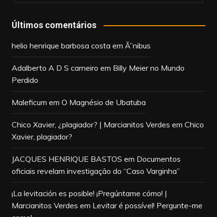
Últimos comentários
helio henrique barbosa costa
em
Ã”nibus
Adalberto A D S carneiro
em
Billy Meier no Mundo
Perdido
Maleficum
em
O Magnésio de Ubatuba
Chico Xavier, ¿plagiador? | Marcianitos Verdes
em
Chico
Xavier, plagiador?
JACQUES HENRIQUE BASTOS
em
Documentos
oficiais revelam investigação do “Caso Varginha”
¡La levitación es posible! ¡Pregúntame cómo! |
Marcianitos Verdes
em
Levitar é possível! Pergunte-me