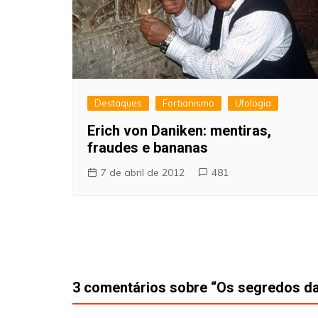
Destaques
Fortianismo
Ufologia
Erich von Daniken: mentiras,
fraudes e bananas
7 de abril de 2012
481
3 comentários sobre “
Os segredos da