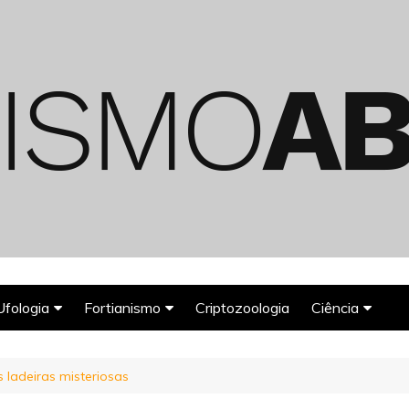
Ufologia
Fortianismo
Criptozoologia
Ciência
Abduções Alienígenas
Agroglifos
Arqueologia
 ladeiras misteriosas
Deuses Astronautas
Astronomia