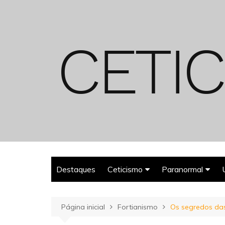
Ir
para
o
conteúdo
Destaques
Ceticismo
Paranormal
Enganos
Fantasmas
Página inicial
Fortianismo
Os segredos das
Espiritualismo