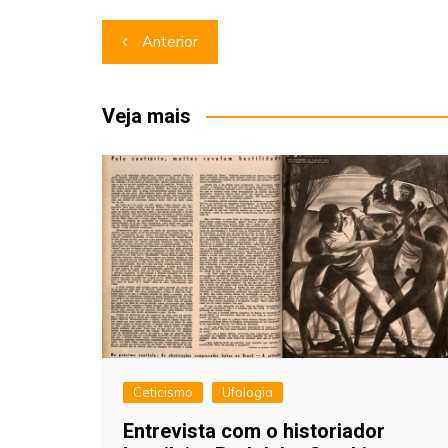
Navegação
Anterior
de
Post
Veja mais
Ceticismo
Ufologia
Entrevista com o historiador