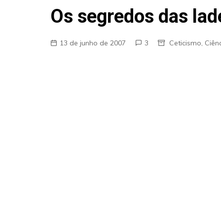
Fraudes
Os segredos das lad
Pareidolia
Religião
13 de junho de 2007
3
Ceticismo
,
Ciên
Teorias de Conspiração