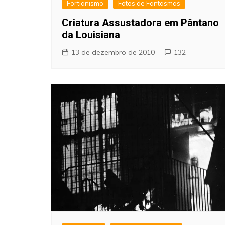
Fortianismo
Fotos de Fantasmas
Criatura Assustadora em Pântano
da Louisiana
13 de dezembro de 2010
132