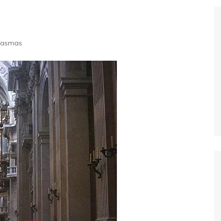
Extraterrestres
Biologia
Hipótese Psicossocial
Espaço
tasmas