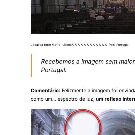
Local da foto: Mafra, LisboaÂ Â Â Â Â Â Â Â Â Â Â Â País: Portugal
Recebemos a imagem sem maiores
Portugal.
Comentário:
Felizmente a imagem foi enviada
como um… espectro de luz,
um reflexo inte