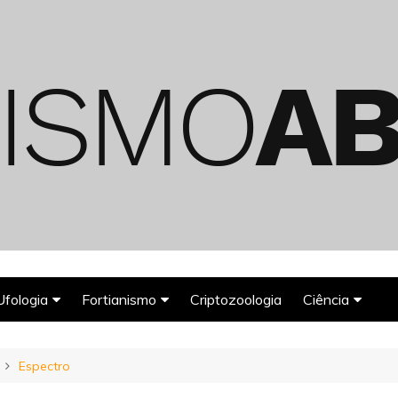
Ufologia
Fortianismo
Criptozoologia
Ciência
Abduções Alienígenas
Agroglifos
Arqueologia
Espectro
Deuses Astronautas
Astronomia