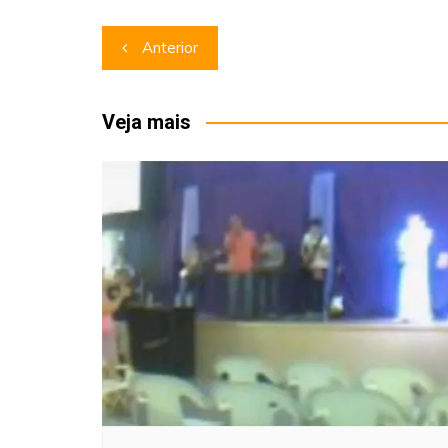
Navegação
Anterior
de
Post
Veja mais