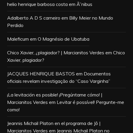
helio henrique barbosa costa
em
Ã”nibus
Adalberto A D S carneiro
em
Billy Meier no Mundo
Perdido
Maleficum
em
O Magnésio de Ubatuba
Chico Xavier, ¿plagiador? | Marcianitos Verdes
em
Chico
Xavier, plagiador?
JACQUES HENRIQUE BASTOS
em
Documentos
oficiais revelam investigação do “Caso Varginha”
¡La levitación es posible! ¡Pregúntame cómo! |
Marcianitos Verdes
em
Levitar é possível! Pergunte-me
como!
Jeannis Michail Platon en el programa de Jô |
Marcianitos Verdes
em
Jeannis Michail Platon no