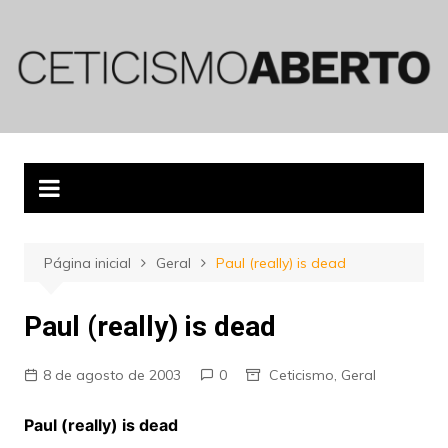
Ir
para
o
conteúdo
Página inicial
Geral
Paul (really) is dead
Paul (really) is dead
8 de agosto de 2003
0
Ceticismo
,
Geral
Paul (really) is dead