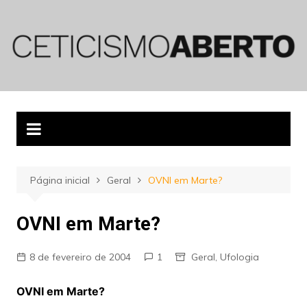
Ir
para
o
conteúdo
Página inicial
Geral
OVNI em Marte?
OVNI em Marte?
8 de fevereiro de 2004
1
Geral
,
Ufologia
OVNI em Marte?