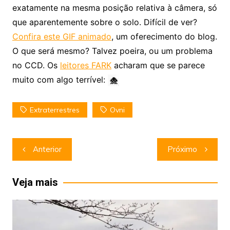
exatamente na mesma posição relativa à câmera, só
que aparentemente sobre o solo. Difícil de ver?
Confira este GIF animado
, um oferecimento do blog.
O que será mesmo? Talvez poeira, ou um problema
no CCD. Os
leitores FARK
acharam que se parece
muito com algo terrível:
Extraterrestres
Ovni
Navegação
Anterior
Próximo
de
Post
Veja mais