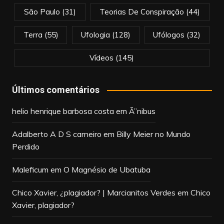
São Paulo
(31)
Teorias De Conspiração
(44)
Terra
(55)
Ufologia
(128)
Ufólogos
(32)
Vídeos
(145)
Últimos comentários
helio henrique barbosa costa
em
Ã”nibus
Adalberto A D S carneiro
em
Billy Meier no Mundo
Perdido
Maleficum
em
O Magnésio de Ubatuba
Chico Xavier, ¿plagiador? | Marcianitos Verdes
em
Chico
Xavier, plagiador?