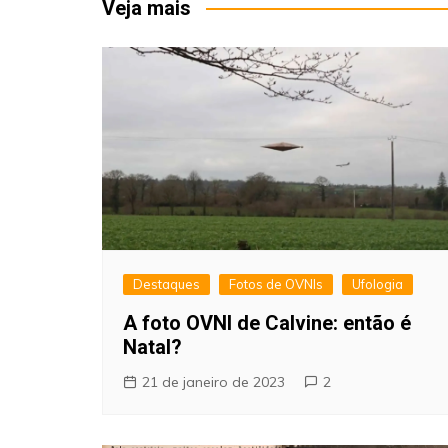
Post
Veja mais
Destaques
Fotos de OVNIs
Ufologia
A foto OVNI de Calvine: então é
Natal?
21 de janeiro de 2023
2