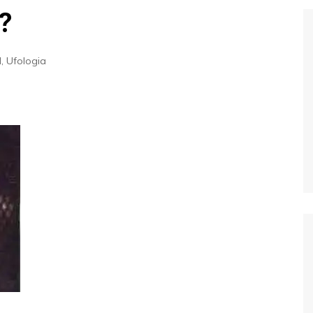
Extraterrestres
Biologia
?
Hipótese Psicossocial
Espaço
l
,
Ufologia