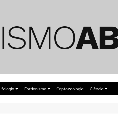
Ufologia
Fortianismo
Criptozoologia
Ciência
Abduções Alienígenas
Agroglifos
Arqueologia
Deuses Astronautas
Astronomia