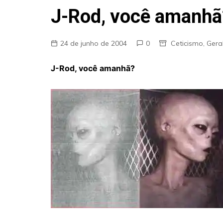
Fraudes
J-Rod, você amanhã
Pareidolia
Religião
24 de junho de 2004
0
Ceticismo
,
Gera
Teorias de Conspiração
J-Rod, você amanhã?