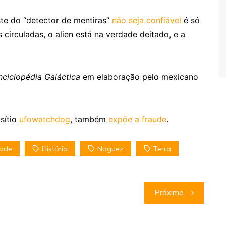
te do “detector de mentiras”
não seja confiável
é só
irculadas, o alien está na verdade deitado, e a
nciclopédia Galáctica
em elaboração pelo mexicano
 sítio
ufowatchdog
, também
expõe a fraude
.
ade
História
Noguez
Terra
Próximo