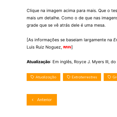
Clique na imagem acima para mais. Que o tes
mais um detalhe. Como o de que nas imagens c
grade que se vê atrás dele é uma mesa.
[As informações se baseiam largamente na
E
Luis Ruiz Noguez,
]
Atualização
: Em inglês, Royce J. Myers III, do
Atualização
Extraterrestres
Gr
Navegação
Anterior
de