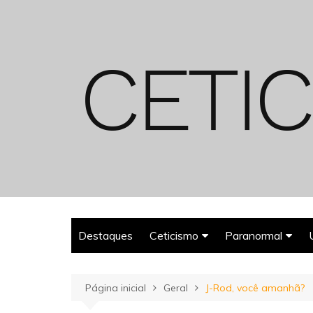
Ir
para
o
conteúdo
Destaques
Ceticismo
Paranormal
Enganos
Fantasmas
Página inicial
Geral
J-Rod, você amanhã?
Espiritualismo