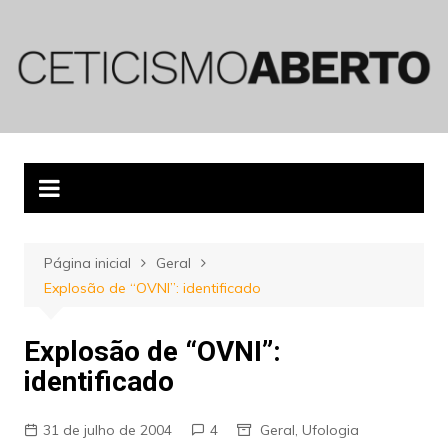
Ir
para
o
conteúdo
Página inicial
Geral
Explosão de “OVNI”: identificado
Explosão de “OVNI”:
identificado
31 de julho de 2004
4
Geral
,
Ufologia