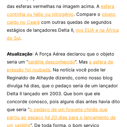
das esferas vermelhas na imagem acima. A
esfera
continha ou hélio ou nitrogênio
. Compare o
objeto
caído no Ceará
com outras quedas de segundos
estágios de lançadores Delta II,
nos EUA e na África
do Sul
.
Atualização
: A Força Aérea declarou que o objeto
seria um “
satélite desconhecido
“. Mas
a esfera de
pressão foi roubada
. Na notícia você pode ler
Reginaldo de Athayde dizendo, como nosso blog
divulga há dias, que o pedaço seria de um lançador
Delta II lançado em 2003. Que bom que ele
concorde conosco, pois alguns dias antes havia dito
que seria “
o pedaço de um foguete
chinês
que
partiu ao espaço
há 20 dias
para o lançamento de
um satélite
“. De toda forma, o bom serviço