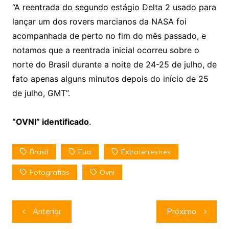
“A reentrada do segundo estágio Delta 2 usado para
lançar um dos rovers marcianos da NASA foi
acompanhada de perto no fim do mês passado, e
notamos que a reentrada inicial ocorreu sobre o
norte do Brasil durante a noite de 24-25 de julho, de
fato apenas alguns minutos depois do início de 25
de julho, GMT”.
“OVNI” identificado
.
Brasil
Eua
Extraterrestres
Fotografias
Ovni
Navegação
Anterior
Próximo
de