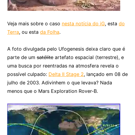
Veja mais sobre o caso
nesta notícia do iG
, esta
do
Terra
, ou esta
da Folha
.
A foto divulgada pelo Ufogenesis deixa claro que é
parte de um
satélite
artefato espacial (terrestre), e
uma busca por reentradas na atmosfera revela o
possível culpado:
Delta II Stage 2
, lançado em 08 de
julho de 2003. Adivinhem o que levava? Nada
menos que o Mars Exploration Rover-B.