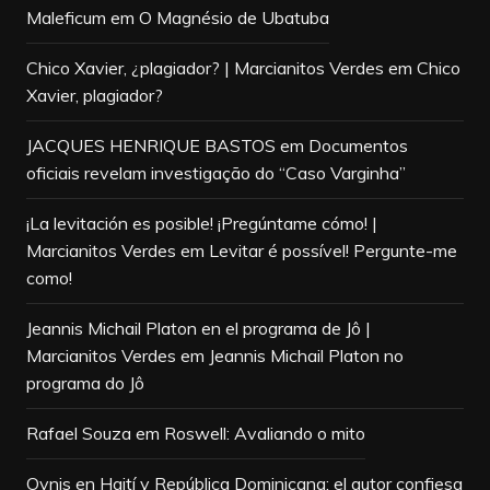
Maleficum
em
O Magnésio de Ubatuba
Chico Xavier, ¿plagiador? | Marcianitos Verdes
em
Chico
Xavier, plagiador?
JACQUES HENRIQUE BASTOS
em
Documentos
oficiais revelam investigação do “Caso Varginha”
¡La levitación es posible! ¡Pregúntame cómo! |
Marcianitos Verdes
em
Levitar é possível! Pergunte-me
como!
Jeannis Michail Platon en el programa de Jô |
Marcianitos Verdes
em
Jeannis Michail Platon no
programa do Jô
Rafael Souza
em
Roswell: Avaliando o mito
Ovnis en Haití y República Dominicana: el autor confiesa