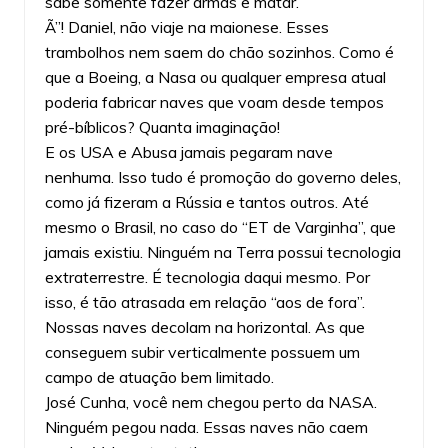
sabe somente fazer armas e matar.
Ã”! Daniel, não viaje na maionese. Esses
trambolhos nem saem do chão sozinhos. Como é
que a Boeing, a Nasa ou qualquer empresa atual
poderia fabricar naves que voam desde tempos
pré-bíblicos? Quanta imaginação!
E os USA e Abusa jamais pegaram nave
nenhuma. Isso tudo é promoção do governo deles,
como já fizeram a Rússia e tantos outros. Até
mesmo o Brasil, no caso do “ET de Varginha”, que
jamais existiu. Ninguém na Terra possui tecnologia
extraterrestre. É tecnologia daqui mesmo. Por
isso, é tão atrasada em relação “aos de fora”.
Nossas naves decolam na horizontal. As que
conseguem subir verticalmente possuem um
campo de atuação bem limitado.
José Cunha, você nem chegou perto da NASA.
Ninguém pegou nada. Essas naves não caem