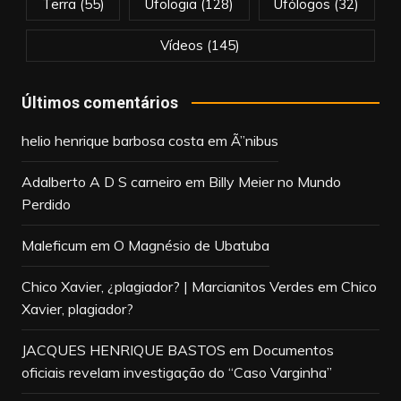
Terra
(55)
Ufologia
(128)
Ufólogos
(32)
Vídeos
(145)
Últimos comentários
helio henrique barbosa costa
em
Ã”nibus
Adalberto A D S carneiro
em
Billy Meier no Mundo
Perdido
Maleficum
em
O Magnésio de Ubatuba
Chico Xavier, ¿plagiador? | Marcianitos Verdes
em
Chico
Xavier, plagiador?
JACQUES HENRIQUE BASTOS
em
Documentos
oficiais revelam investigação do “Caso Varginha”