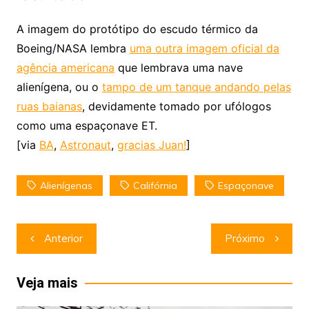
A imagem do protótipo do escudo térmico da
Boeing/NASA lembra
uma outra imagem oficial da
agência americana
que lembrava uma nave
alienígena, ou o
tampo de um tanque andando pelas
ruas baianas
, devidamente tomado por ufólogos
como uma espaçonave ET.
[via
BA
,
Astronaut
,
gracias Juan!
]
Alienígenas
Califórnia
Espaçonave
Navegação
Anterior
Próximo
de
Post
Veja mais