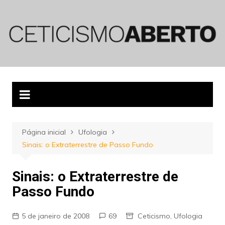
Ir
para
o
conteúdo
Página inicial
Ufologia
Sinais: o Extraterrestre de Passo Fundo
Sinais: o Extraterrestre de
Passo Fundo
5 de janeiro de 2008
69
Ceticismo
,
Ufologia