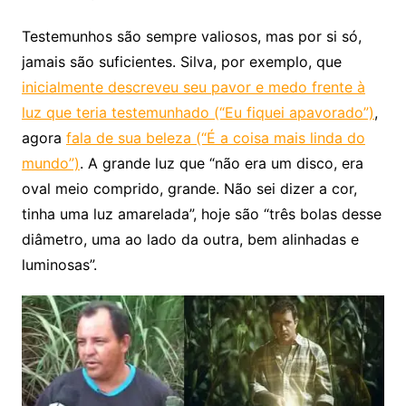
Testemunhos são sempre valiosos, mas por si só,
jamais são suficientes. Silva, por exemplo, que
inicialmente descreveu seu pavor e medo frente à
luz que teria testemunhado (“Eu fiquei apavorado”)
,
agora
fala de sua beleza (“É a coisa mais linda do
mundo”)
. A grande luz que “não era um disco, era
oval meio comprido, grande. Não sei dizer a cor,
tinha uma luz amarelada”, hoje são “três bolas desse
diâmetro, uma ao lado da outra, bem alinhadas e
luminosas”.