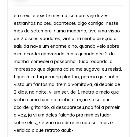
eu creio, e existe mesmo, sempre vejo luzes
estranhas no ceu, aconteceu algo comigo, neste
mes de setembro, numa madorna, tive uma visao
de 2 discos voadores, vinha na minha direçao ai
saiu da nave um enorme olho, quando veio sobre
mim acordei apavorada, ma s quando deu 2 da
manha, comecei a passarmal, tudo rodando, a
impressao que alguma coisa me sugava, eu resisti,
fiquei ruim fui parar np plantao, parecia que tinha
visto um fantasma, tremia vomitava, ai depois de
2 dias, na noite, vi um ser, de 1 metro e meio que
vinha numa furia na minha direçao so sei que
acordei gritando, ai desapareceu,nao foi a primeir
a vez, ja vi um deles falando pra mim estudar
sobre eles,, se vaõ acreditar eu naõ sei, mas é
veridico o que retrato aqui>