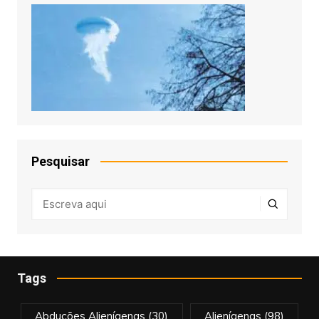
Pesquisar
Tags
Abduções Alienígenas
(30)
Alienígenas
(98)