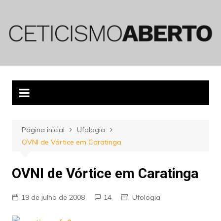
Ir
para
o
conteúdo
Página inicial
Ufologia
OVNI de Vórtice em Caratinga
OVNI de Vórtice em Caratinga
19 de julho de 2008
14
Ufologia