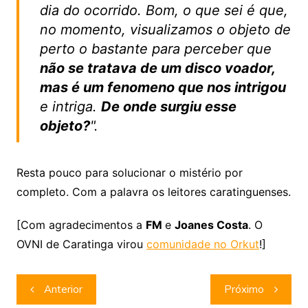
dia do ocorrido. Bom, o que sei é que,
no momento, visualizamos o objeto de
perto o bastante para perceber que
não se tratava de um disco voador,
mas é um fenomeno que nos intrigou
e intriga.
De onde surgiu esse
objeto?
".
Resta pouco para solucionar o mistério por
completo. Com a palavra os leitores caratinguenses.
[Com agradecimentos a
FM
e
Joanes Costa
. O
OVNI de Caratinga virou
comunidade no Orkut
!]
Navegação
Anterior
Próximo
de